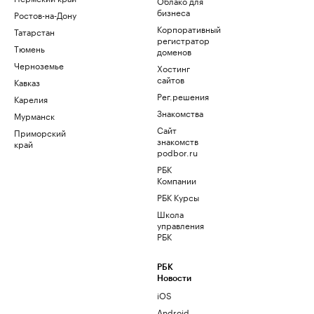
Облако для
бизнеса
Ростов-на-Дону
Корпоративный
Татарстан
регистратор
Тюмень
доменов
Черноземье
Хостинг
сайтов
Кавказ
Рег.решения
Карелия
Знакомства
Мурманск
Сайт
Приморский
знакомств
край
podbor.ru
РБК
Компании
РБК Курсы
Школа
управления
РБК
РБК
Новости
iOS
Android