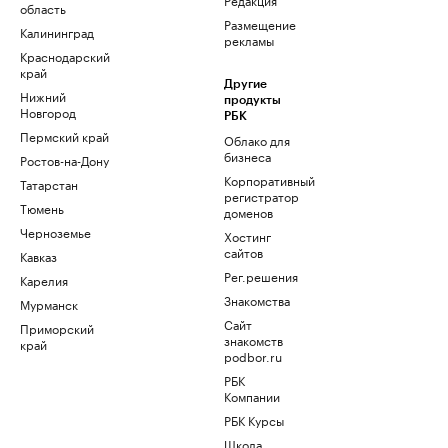
область
Размещение
Калининград
рекламы
Краснодарский
край
Другие
Нижний
продукты
Новгород
РБК
Пермский край
Облако для
бизнеса
Ростов-на-Дону
Корпоративный
Татарстан
регистратор
Тюмень
доменов
Черноземье
Хостинг
сайтов
Кавказ
Рег.решения
Карелия
Знакомства
Мурманск
Сайт
Приморский
знакомств
край
podbor.ru
РБК
Компании
РБК Курсы
Школа