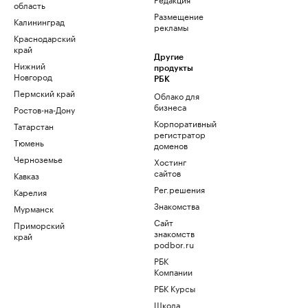
область
Размещение
Калининград
рекламы
Краснодарский
край
Другие
Нижний
продукты
Новгород
РБК
Пермский край
Облако для
бизнеса
Ростов-на-Дону
Корпоративный
Татарстан
регистратор
Тюмень
доменов
Черноземье
Хостинг
сайтов
Кавказ
Рег.решения
Карелия
Знакомства
Мурманск
Сайт
Приморский
знакомств
край
podbor.ru
РБК
Компании
РБК Курсы
Школа