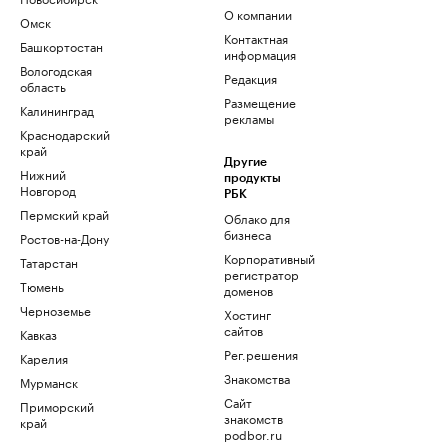
О компании
Омск
Контактная
Башкортостан
информация
Вологодская
Редакция
область
Размещение
Калининград
рекламы
Краснодарский
край
Другие
Нижний
продукты
Новгород
РБК
Пермский край
Облако для
бизнеса
Ростов-на-Дону
Корпоративный
Татарстан
регистратор
Тюмень
доменов
Черноземье
Хостинг
сайтов
Кавказ
Рег.решения
Карелия
Знакомства
Мурманск
Сайт
Приморский
знакомств
край
podbor.ru