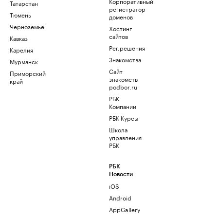
Корпоративный
Татарстан
регистратор
Тюмень
доменов
Черноземье
Хостинг
сайтов
Кавказ
Рег.решения
Карелия
Знакомства
Мурманск
Сайт
Приморский
знакомств
край
podbor.ru
РБК
Компании
РБК Курсы
Школа
управления
РБК
РБК
Новости
iOS
Android
AppGallery