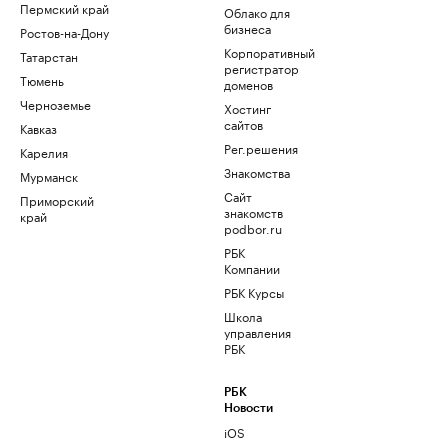
Пермский край
Облако для
бизнеса
Ростов-на-Дону
Корпоративный
Татарстан
регистратор
Тюмень
доменов
Черноземье
Хостинг
сайтов
Кавказ
Рег.решения
Карелия
Знакомства
Мурманск
Сайт
Приморский
знакомств
край
podbor.ru
РБК
Компании
РБК Курсы
Школа
управления
РБК
РБК
Новости
iOS