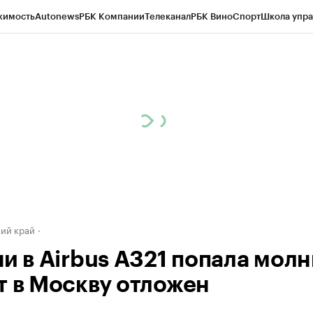
жимость
Autonews
РБК Компании
Телеканал
РБК Вино
Спорт
Школа упра
д
Стиль
Крипто
РБК Бизнес-среда
Дискуссионный клуб
Исследования
К
а контрагентов
Политика
Экономика
Бизнес
Технологии и медиа
Фина
ий край
и в Airbus A321 попала молн
т в Москву отложен