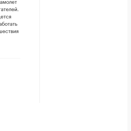
самолет
гателей.
дется
аботать
сшествия