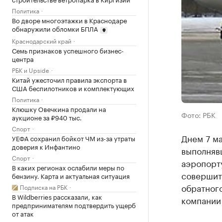
Политика
Во дворе многоэтажки в Краснодаре
обнаружили обломки БПЛА
Краснодарский край
Семь признаков успешного бизнес-
центра
РБК и Upside
Китай ужесточил правила экспорта в
США беспилотников и комплектующих
Политика
Клюшку Овечкина продали на
Фото: РБК
аукционе за ₽940 тыс.
Спорт
Днем 7 ма
УЕФА сохранил бойкот ЧМ из-за утраты
доверия к Инфантино
выполнявш
Спорт
аэропорту
В каких регионах ослабили меры по
совершить
бензину. Карта и актуальная ситуация
обратног
Подписка на РБК
В Wildberries рассказали, как
компании 
предпринимателям подтвердить ущерб
от атак