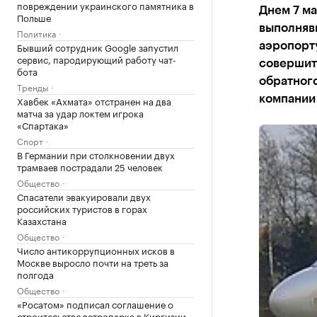
повреждении украинского памятника в
Днем 7 ма
Польше
выполнявш
Политика
Бывший сотрудник Google запустил
аэропорту
сервис, пародирующий работу чат-
совершить
бота
обратног
Тренды
компании 
Хавбек «Ахмата» отстранен на два
матча за удар локтем игрока
«Спартака»
Спорт
В Германии при столкновении двух
трамваев пострадали 25 человек
Общество
Спасатели эвакуировали двух
российских туристов в горах
Казахстана
Общество
Число антикоррупционных исков в
Москве выросло почти на треть за
полгода
Общество
«Росатом» подписал соглашение о
строительстве ветропарка в Киргизии