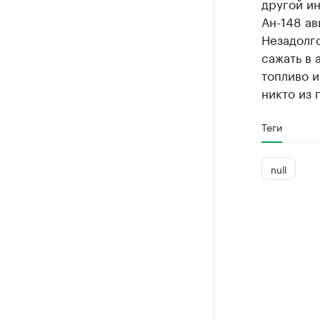
другой и
Ан-148 ав
Незадолго
сажать в
топливо и
никто из 
Теги
null