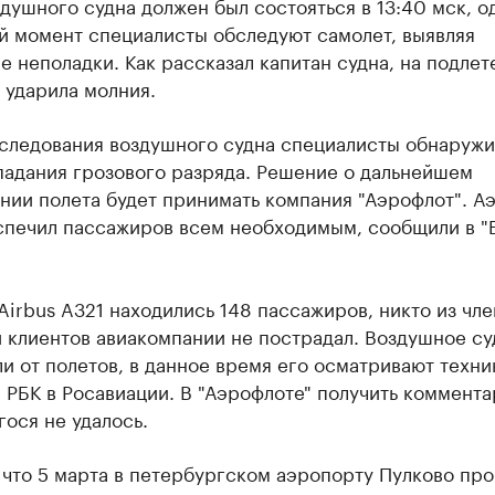
душного судна должен был состояться в 13:40 мск, о
й момент специалисты обследуют самолет, выявляя
 неполадки. Как рассказал капитан судна, на подлет
 ударила молния.
бследования воздушного судна специалисты обнаружи
падания грозового разряда. Решение о дальнейшем
нии полета будет принимать компания "Аэрофлот". А
спечил пассажиров всем необходимым, сообщили в "
Airbus A321 находились 148 пассажиров, никто из чле
 клиентов авиакомпании не пострадал. Воздушное су
и от полетов, в данное время его осматривают техни
РБК в Росавиации. В "Аэрофлоте" получить коммент
ося не удалось.
 что 5 марта в петербургском аэропорту Пулково пр