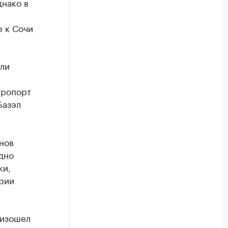
днако в
е к Сочи
ли
эропорт
Базэл
нов
дно
ки,
арии
оизошел