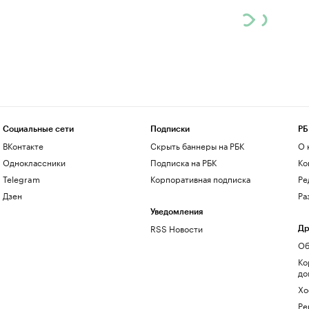
Социальные сети
Подписки
РБ
ВКонтакте
Скрыть баннеры на РБК
О 
Одноклассники
Подписка на РБК
Ко
Telegram
Корпоративная подписка
Ре
Дзен
Ра
Уведомления
RSS Новости
Др
Об
Ко
до
Хо
Ре