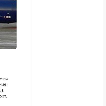
учно
ние
 в
орт.