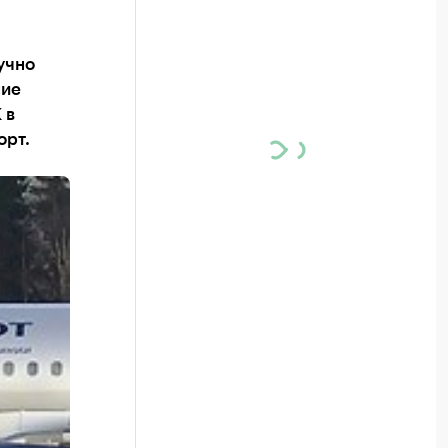
учно
ние
 в
орт.