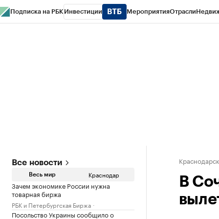
Подписка на РБК
Инвестиции
Мероприятия
Отрасли
Недви
РБК Курсы
РБК Life
Тренды
Визионеры
Национальные проекты
Горо
Газета
Спецпроекты СПб
Конференции СПб
Спецпроекты
Проверк
Краснодарск
Все новости
Краснодар
Весь мир
В Соч
Зачем экономике России нужна
товарная биржа
выле
РБК и Петербургская Биржа
Посольство Украины сообщило о