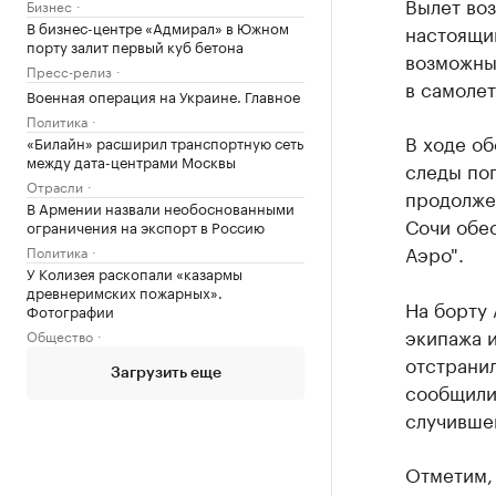
Вылет воз
Бизнес
В бизнес-центре «Адмирал» в Южном
настоящи
порту залит первый куб бетона
возможные
Пресс-релиз
в самолет
Военная операция на Украине. Главное
Политика
В ходе о
«Билайн» расширил транспортную сеть
между дата-центрами Москвы
следы по
Отрасли
продолже
В Армении назвали необоснованными
Сочи обе
ограничения на экспорт в Россию
Аэро".
Политика
У Колизея раскопали «казармы
древнеримских пожарных».
На борту 
Фотографии
экипажа и
Общество
отстранил
Загрузить еще
сообщили 
случившег
Отметим,