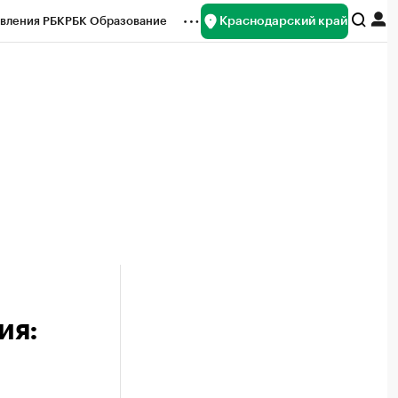
Краснодарский край
вления РБК
РБК Образование
редитные рейтинги
Франшизы
нсы
Рынок наличной валюты
ия: