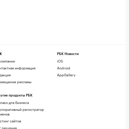
К
РБК Новости
компании
iOS
нтактная информация
Android
дакция
AppGallery
змещение рекламы
угие продукты РБК
лако для бизнеса
рпоративный регистратор
менов
стинг сайтов
г.решения