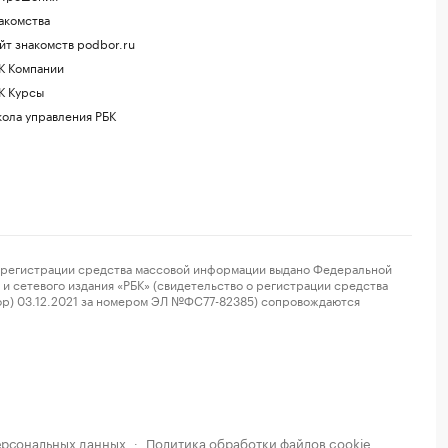
акомства
йт знакомств podbor.ru
К Компании
К Курсы
ола управления РБК
регистрации средства массовой информации выдано Федеральной
и сетевого издания «РБК» (свидетельство о регистрации средства
ор) 03.12.2021 за номером ЭЛ №ФС77-82385) сопровождаются
ерсональных данных
Политика обработки файлов cookie
·