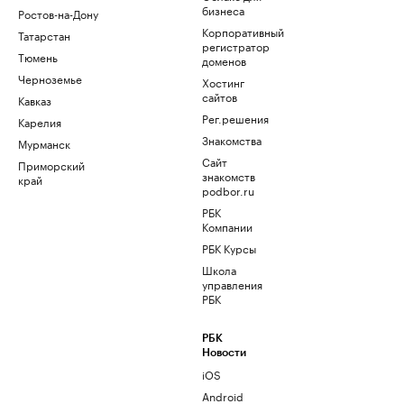
бизнеса
Ростов-на-Дону
Корпоративный
Татарстан
регистратор
Тюмень
доменов
Черноземье
Хостинг
сайтов
Кавказ
Рег.решения
Карелия
Знакомства
Мурманск
Сайт
Приморский
знакомств
край
podbor.ru
РБК
Компании
РБК Курсы
Школа
управления
РБК
РБК
Новости
iOS
Android