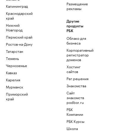
Размещение
Калининград
рекламы
Краснодарский
край
Другие
Нижний
продукты
Новгород
РБК
Пермский край
Облако для
бизнеса
Ростов-на-Дону
Корпоративный
Татарстан
регистратор
Тюмень
доменов
Черноземье
Хостинг
сайтов
Кавказ
Рег.решения
Карелия
Знакомства
Мурманск
Сайт
Приморский
знакомств
край
podbor.ru
РБК
Компании
РБК Курсы
Школа
управления