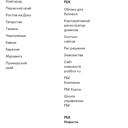
Новгород
РБК
Пермский край
Облако для
бизнеса
Ростов-на-Дону
Корпоративный
Татарстан
регистратор
Тюмень
доменов
Черноземье
Хостинг
сайтов
Кавказ
Рег.решения
Карелия
Знакомства
Мурманск
Сайт
Приморский
знакомств
край
podbor.ru
РБК
Компании
РБК Курсы
Школа
управления
РБК
РБК
Новости