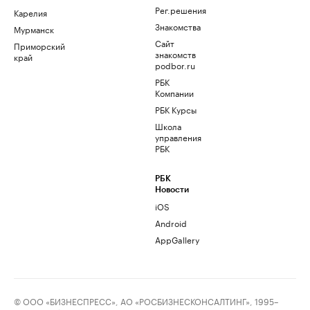
Рег.решения
Карелия
Знакомства
Мурманск
Сайт
Приморский
знакомств
край
podbor.ru
РБК
Компании
РБК Курсы
Школа
управления
РБК
РБК
Новости
iOS
Android
AppGallery
© ООО «БИЗНЕСПРЕСС», АО «РОСБИЗНЕСКОНСАЛТИНГ», 1995–