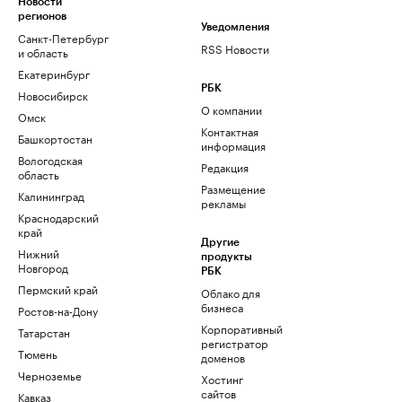
Новости
регионов
Уведомления
Санкт-Петербург
RSS Новости
и область
Екатеринбург
РБК
Новосибирск
О компании
Омск
Контактная
Башкортостан
информация
Вологодская
Редакция
область
Размещение
Калининград
рекламы
Краснодарский
край
Другие
Нижний
продукты
Новгород
РБК
Пермский край
Облако для
бизнеса
Ростов-на-Дону
Корпоративный
Татарстан
регистратор
Тюмень
доменов
Черноземье
Хостинг
сайтов
Кавказ