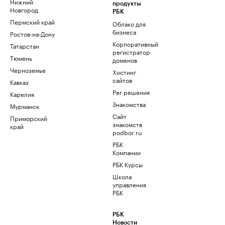
Нижний
продукты
Новгород
РБК
Пермский край
Облако для
бизнеса
Ростов-на-Дону
Корпоративный
Татарстан
регистратор
Тюмень
доменов
Черноземье
Хостинг
сайтов
Кавказ
Рег.решения
Карелия
Знакомства
Мурманск
Сайт
Приморский
знакомств
край
podbor.ru
РБК
Компании
РБК Курсы
Школа
управления
РБК
РБК
Новости