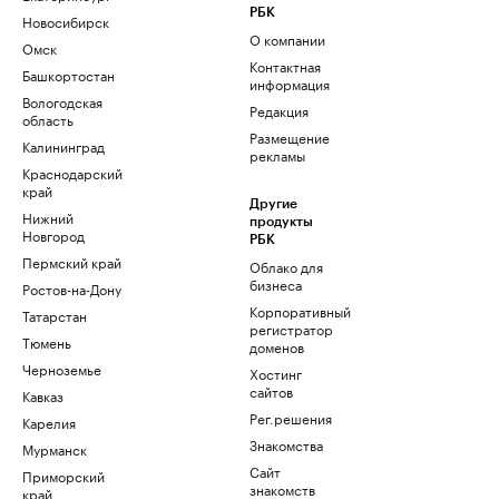
РБК
Новосибирск
О компании
Омск
Контактная
Башкортостан
информация
Вологодская
Редакция
область
Размещение
Калининград
рекламы
Краснодарский
край
Другие
Нижний
продукты
Новгород
РБК
Пермский край
Облако для
бизнеса
Ростов-на-Дону
Корпоративный
Татарстан
регистратор
Тюмень
доменов
Черноземье
Хостинг
сайтов
Кавказ
Рег.решения
Карелия
Знакомства
Мурманск
Сайт
Приморский
знакомств
край