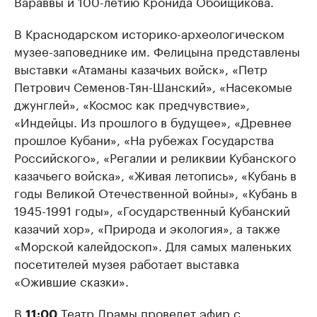
Вараввы и 100-летию Кронида Обойщикова.
В Краснодарском историко-археологическом
музее-заповеднике им. Фелицына представлены
выставки «Атаманы казачьих войск», «Петр
Петрович Семенов-Тян-Шанский», «Насекомые
джунглей», «Космос как предчувствие»,
«Индейцы. Из прошлого в будущее», «Древнее
прошлое Кубани», «На рубежах Государства
Российского», «Регалии и реликвии Кубанского
казачьего войска», «Живая летопись», «Кубань в
годы Великой Отечественной войны», «Кубань в
1945-1991 годы», «Государственный Кубанский
казачий хор», «Природа и экология», а также
«Морской калейдоскоп». Для самых маленьких
посетителей музея работает выставка
«Ожившие сказки».
В
Театр Драмы проведет эфир с
11:00