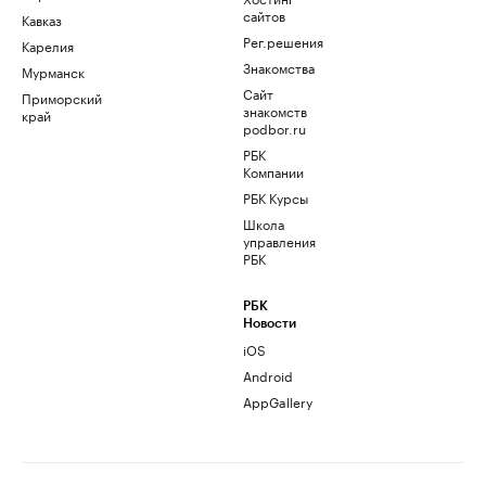
сайтов
Кавказ
Рег.решения
Карелия
Знакомства
Мурманск
Сайт
Приморский
знакомств
край
podbor.ru
РБК
Компании
РБК Курсы
Школа
управления
РБК
РБК
Новости
iOS
Android
AppGallery