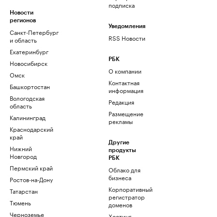
подписка
Новости
регионов
Уведомления
Санкт-Петербург
RSS Новости
и область
Екатеринбург
РБК
Новосибирск
О компании
Омск
Контактная
Башкортостан
информация
Вологодская
Редакция
область
Размещение
Калининград
рекламы
Краснодарский
край
Другие
Нижний
продукты
Новгород
РБК
Пермский край
Облако для
бизнеса
Ростов-на-Дону
Корпоративный
Татарстан
регистратор
Тюмень
доменов
Черноземье
Хостинг