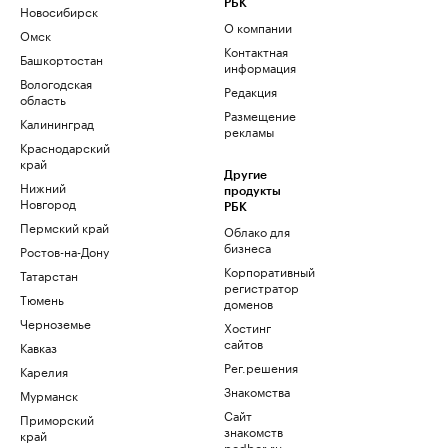
РБК
Новосибирск
О компании
Омск
Контактная
Башкортостан
информация
Вологодская
Редакция
область
Размещение
Калининград
рекламы
Краснодарский
край
Другие
Нижний
продукты
Новгород
РБК
Пермский край
Облако для
бизнеса
Ростов-на-Дону
Корпоративный
Татарстан
регистратор
Тюмень
доменов
Черноземье
Хостинг
сайтов
Кавказ
Рег.решения
Карелия
Знакомства
Мурманск
Сайт
Приморский
знакомств
край
podbor.ru