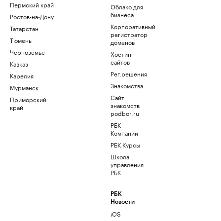
Пермский край
Облако для
бизнеса
Ростов-на-Дону
Корпоративный
Татарстан
регистратор
Тюмень
доменов
Черноземье
Хостинг
сайтов
Кавказ
Рег.решения
Карелия
Знакомства
Мурманск
Сайт
Приморский
знакомств
край
podbor.ru
РБК
Компании
РБК Курсы
Школа
управления
РБК
РБК
Новости
iOS