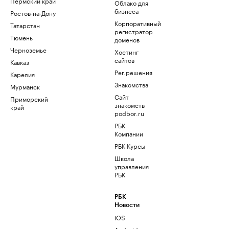
Пермский край
Облако для
бизнеса
Ростов-на-Дону
Корпоративный
Татарстан
регистратор
Тюмень
доменов
Черноземье
Хостинг
сайтов
Кавказ
Рег.решения
Карелия
Знакомства
Мурманск
Сайт
Приморский
знакомств
край
podbor.ru
РБК
Компании
РБК Курсы
Школа
управления
РБК
РБК
Новости
iOS