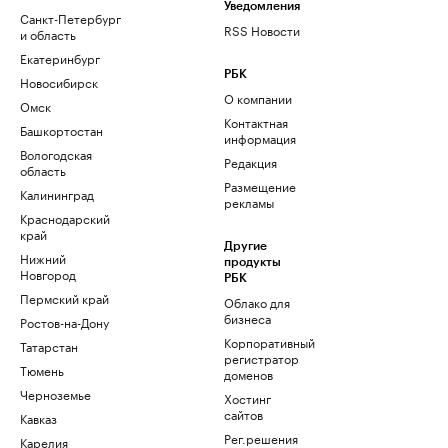
Уведомления
Санкт-Петербург
RSS Новости
и область
Екатеринбург
РБК
Новосибирск
О компании
Омск
Контактная
Башкортостан
информация
Вологодская
Редакция
область
Размещение
Калининград
рекламы
Краснодарский
край
Другие
Нижний
продукты
Новгород
РБК
Пермский край
Облако для
бизнеса
Ростов-на-Дону
Корпоративный
Татарстан
регистратор
Тюмень
доменов
Черноземье
Хостинг
сайтов
Кавказ
Рег.решения
Карелия