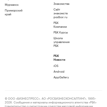
Знакомства
Мурманск
Сайт
Приморский
знакомств
край
podbor.ru
РБК
Компании
РБК Курсы
Школа
управления
РБК
РБК
Новости
iOS
Android
AppGallery
© ООО «БИЗНЕСПРЕСС», АО «РОСБИЗНЕСКОНСАЛТИНГ», 1995–
2026. Сообщения и материалы информационного агентства «РБК»
(свидетельство о регистрации средства массовой информации