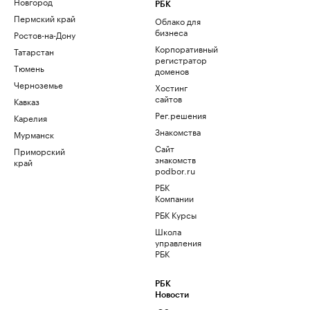
Новгород
РБК
Пермский край
Облако для
бизнеса
Ростов-на-Дону
Корпоративный
Татарстан
регистратор
Тюмень
доменов
Черноземье
Хостинг
сайтов
Кавказ
Рег.решения
Карелия
Знакомства
Мурманск
Сайт
Приморский
знакомств
край
podbor.ru
РБК
Компании
РБК Курсы
Школа
управления
РБК
РБК
Новости