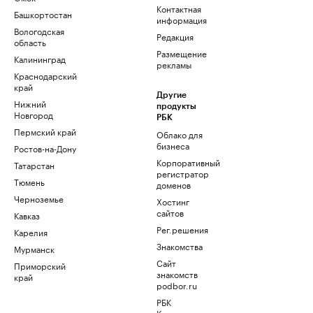
Контактная
Башкортостан
информация
Вологодская
Редакция
область
Размещение
Калининград
рекламы
Краснодарский
край
Другие
Нижний
продукты
Новгород
РБК
Пермский край
Облако для
бизнеса
Ростов-на-Дону
Корпоративный
Татарстан
регистратор
Тюмень
доменов
Черноземье
Хостинг
сайтов
Кавказ
Рег.решения
Карелия
Знакомства
Мурманск
Сайт
Приморский
знакомств
край
podbor.ru
РБК
Компании