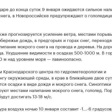
аре до конца суток 9 января ожидаются сильное нал
снега, в Новороссийске предупреждают о гололедице
кже прогнозируется усиление ветра, местами порывы
обережье дождь, в предгорьях и горах снег, переход
липание мокрого снега на провода и деревья. На дор
а. Ухудшение видимости в осадках 500-1000 м. В го
0 м над уровнем моря — лавиноопасно.
м Краснодарского центра по гидрометеорологии и
нгу окружающей среды, в крае в ближайшие двое сут
ся осадки в виде дождя и мокрого снега. Синоптики
руют местами налипание мокрого снега, гололед. По
удут достигать 13-18 м/с.
ра воздуха ночью 10 января составит -1...-6 градусов