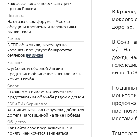
Каллас заявила о новых санкциях
против России
В Краснод
Политика
мокрого 
На отраслевом форуме в Москве
дорогах.
обсудили проблемы и перспективы
рынка такси
Бизнес
В Сочи та
В ТПП объяснили, зачем нужно
м/с. На п
изменить процедуру банкротства
селлеров
дождь, на
РАДИО
Бизнес
гололедиц
Футболисту сборной Англии
выше 150
предъявили обвинение в нападении в
ночном клубе
Спорт
По данны
Школы с отличием: как изменилось
монитори
представление об учебе рядом с домом
продолжат
РБК и ПИК Серия плюс
прогнози
Альпинисты за год не сумели добраться
до тела Наговициной на пике Победы
местами б
Общество
Как найти свое предназначение и
Температу
понять, чем хочется заниматься