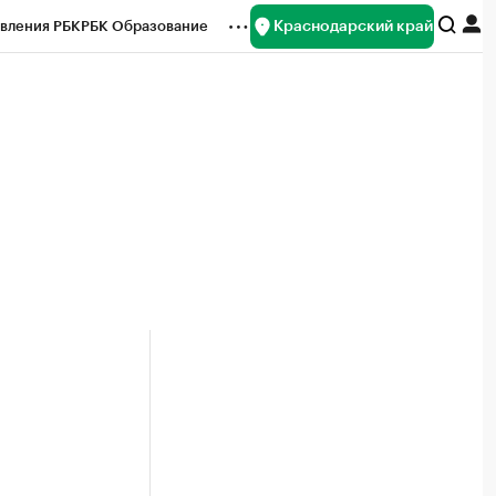
Краснодарский край
вления РБК
РБК Образование
редитные рейтинги
Франшизы
нсы
Рынок наличной валюты