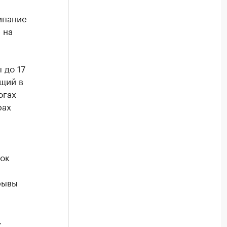
ипание
 на
 до 17
ящий в
огах
рах
ок
рывы
,