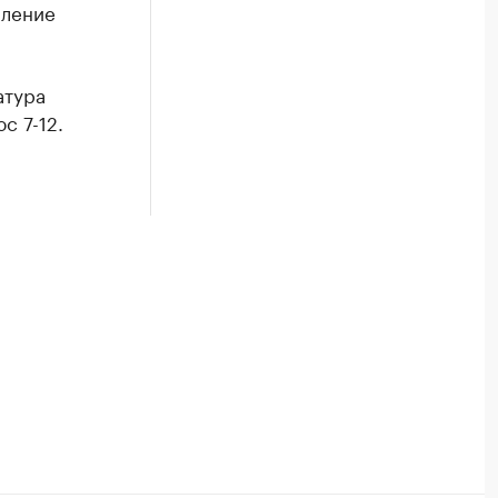
пление
атура
с 7-12.