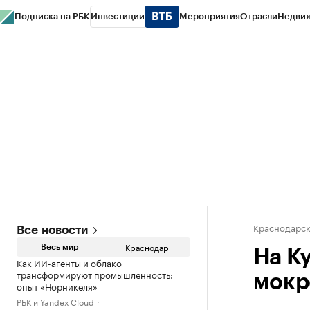
Подписка на РБК
Инвестиции
Мероприятия
Отрасли
Недви
РБК Курсы
РБК Life
Тренды
Визионеры
Национальные проекты
Горо
Газета
Спецпроекты СПб
Конференции СПб
Спецпроекты
Проверк
Краснодарск
Все новости
Краснодар
Весь мир
На К
Как ИИ-агенты и облако
трансформируют промышленность:
мокр
опыт «Норникеля»
РБК и Yandex Cloud