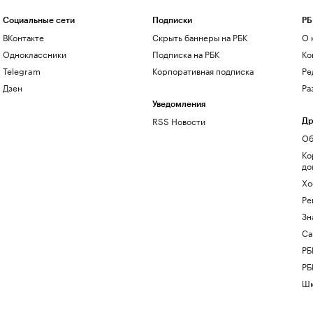
Социальные сети
Подписки
РБ
ВКонтакте
Скрыть баннеры на РБК
О 
Одноклассники
Подписка на РБК
Ко
Telegram
Корпоративная подписка
Ре
Дзен
Ра
Уведомления
RSS Новости
Др
Об
Ко
до
Хо
Ре
Зн
Са
РБ
РБ
Шк