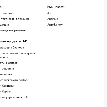
К
РБК Новости
компании
iOS
нтактная информация
Android
дакция
AppGallery
змещение рекламы
угие продукты РБК
лако для бизнеса
рпоративный регистратор
менов
стинг сайтов
г.решения
акомства
йт знакомств podbor.ru
К Компании
К Курсы
ола управления РБК