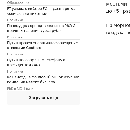
местами п
Образование
FT узнала о выборе ЕС — расширяться
до +5 гра
«сейчас или никогда»
Политика
На Черно
Почему доллар поднялся выше ₽82: 3
причины падения курса рубля
воздуха н
Инвестиции
Путин провел оперативное совещание
с членами Совбеза
Политика
Путин поговорил по телефону с
президентом ОАЭ
Политика
Как выход на фондовый рынок изменил
компании малого бизнеса
РБК и МСП Банк
Загрузить еще