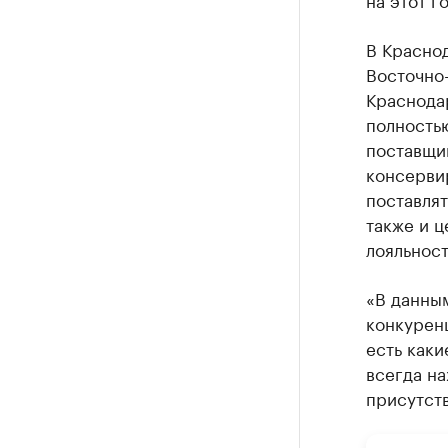
В Краснод
Восточно-
Краснодар
полностью
поставщик
консерви
поставлят
также и ц
лояльност
«В данным
конкурен
есть каки
всегда н
присутств