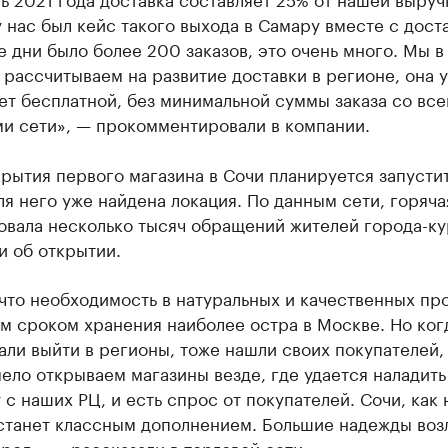
 нас был кейс такого выхода в Самару вместе с доста
 дни было более 200 заказов, это очень много. Мы в
рассчитываем на развитие доставки в регионе, она у
ет бесплатной, без минимальной суммы заказа со вс
ми сети», — прокомментировали в компании.
рытия первого магазина в Сочи планируется запусти
ля него уже найдена локация. По данным сети, горяча
овала несколько тысяч обращений жителей города-ку
и об открытии.
что необходимость в натуральных и качественных пр
м сроком хранения наиболее остра в Москве. Но ког
ли выйти в регионы, тоже нашли своих покупателей,
ело открываем магазины везде, где удается наладить
 с наших РЦ, и есть спрос от покупателей. Сочи, как 
 станет классным дополнением. Большие надежды воз
ород», — рассказали в торговой сети.