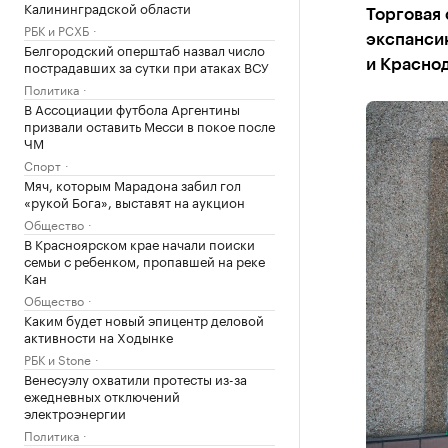
Калининградской области
Торговая 
РБК и РСХБ
экспанси
Белгородский оперштаб назвал число
пострадавших за сутки при атаках ВСУ
и Красно
Политика
В Ассоциации футбола Аргентины
призвали оставить Месси в покое после
ЧМ
Спорт
Мяч, которым Марадона забил гол
«рукой Бога», выставят на аукцион
Общество
В Красноярском крае начали поиски
семьи с ребенком, пропавшей на реке
Кан
Общество
Каким будет новый эпицентр деловой
активности на Ходынке
РБК и Stone
Венесуэлу охватили протесты из-за
ежедневных отключений
электроэнергии
Политика