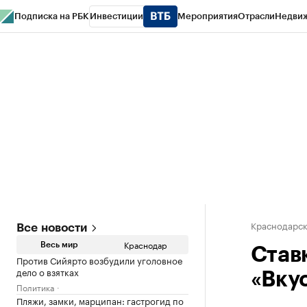
Подписка на РБК
Инвестиции
Мероприятия
Отрасли
Недви
РБК Курсы
РБК Life
Тренды
Визионеры
Национальные проекты
Горо
Газета
Спецпроекты СПб
Конференции СПб
Спецпроекты
Проверк
Краснодарск
Все новости
Краснодар
Весь мир
Ставк
Против Сийярто возбудили уголовное
дело о взятках
«Вку
Политика
Пляжи, замки, марципан: гастрогид по