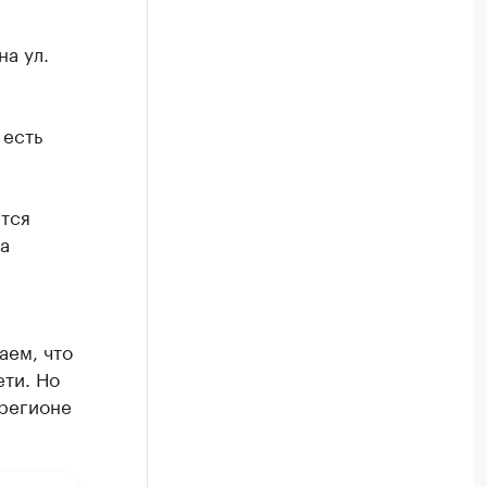
а ул.
 есть
ится
а
аем, что
ети. Но
 регионе