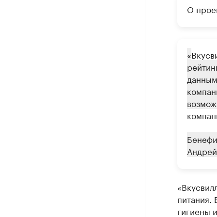
О прое
«
Вкусв
рейтинг
данным,
компан
возможн
компани
Бенеф
Андрей
«Вкусвилл
питания. 
гигиены 