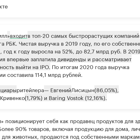
кте
илл
»
входит
в топ-20 самых быстрорастущих компаний
а РБК. Чистая выручка в 2019 году, по его собствен
 год к году выросла на 52%, до 82,7 млрд руб. В 201
ия впервые заплатила дивиденды и рассматривает
ость выйти на IPO.
По итогам 2020 года выручка
и составила 114,1 млрд рублей.
ициары
ритейлера
— Евгений
Лисицын
(86,05%),
Кривенко
(1,79%) и Baring Vostok (12,16%).
» позиционирует себя как продавец продуктов для з
Более 90% товаров, включая продукцию для дома, ли
и для животных, продаются под собственными маркам