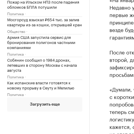
Пожар на Ильском НПЗ после падения
Недавно у
обломков БПЛА потушили
Политика
первые же
Мосгорсуд взыскал ₽654 тыс. за залив
принципе 
квартиры из-за кошки, открывшей кран
везде буд
Общество
гарантия
Армия США запустила сервис для
бронирования полигонов частными
компаниями
После отк
Политика
второй, д
Собянин сообщил о 1984 дронах,
летевших в сторону Москвы с начала
зафиксир
августа
просьбам
Политика
Как испанские власти готовятся к
новому прорыву в Сеуту и Мелилью
«Думали, 
Политика
с коротки
попробова
Загрузить еще
теперь см
логистику
кажется,
на этот г