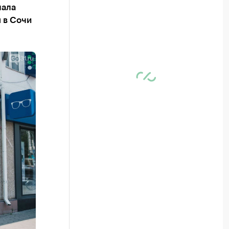
чала
 в Сочи