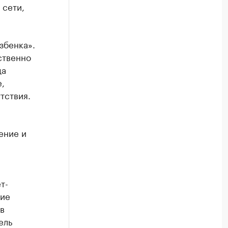
 сети,
збенка».
ственно
да
,
тствия.
ение и
т-
ние
в
ель