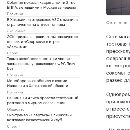
Собянин показал кадры с почти 2 тыс.
БПЛА, летевшими к Москве за неделю
Политика
В Хакасии на отдельных АЗС отменили
Фото: retail.
ограничения на отпуск топлива
Экономика
Сеть мага
ЭСК признала правильным назначение
пенальти «Спартаку» в игре с
торговая 
«Ахматом»
пресс-слу
Спорт
февраля в
Трамп возобновил попытки уволить
члена совета управляющих ФРС Лизу
кв. метро
Кук
сокомат 
Политика
развес дл
Минобороны сообщило о взятии
Ивановки в Харьковской области
Политика
Одновреме
Пашинян и Алиев провели телефонный
приложени
разговор о мирном соглашении
в пресс-с
Общество
Экс-тренер «Спартака» Слишкович
присутств
возглавил казахстанский клуб
Спорт
«На январ