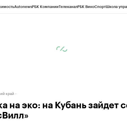
жимость
Autonews
РБК Компании
Телеканал
РБК Вино
Спорт
Школа упра
д
Стиль
Крипто
РБК Бизнес-среда
Дискуссионный клуб
Исследования
К
а контрагентов
Политика
Экономика
Бизнес
Технологии и медиа
Фина
ий край
а на эко: на Кубань зайдет с
сВилл»