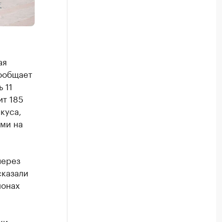
ая
сообщает
 11
ит 185
куса,
ми на
через
сказали
ионах
ки.