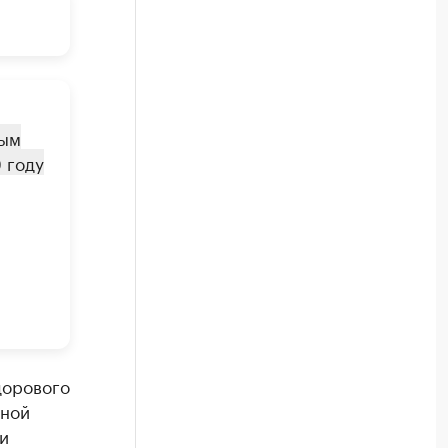
ным
9 году
дорового
чной
и