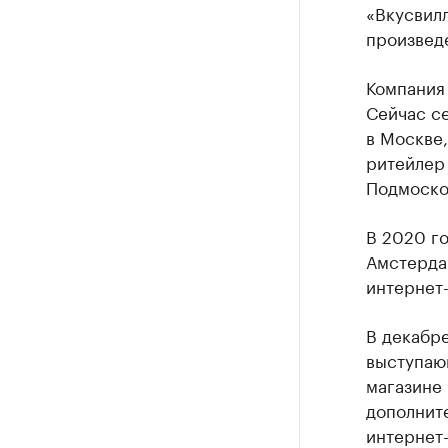
«Вкусвилл
произвед
Компания 
Сейчас се
в Москве,
ритейлер 
Подмосков
В 2020 го
Амстерда
интернет-
В декабр
выступающ
магазине 
дополните
интернет-