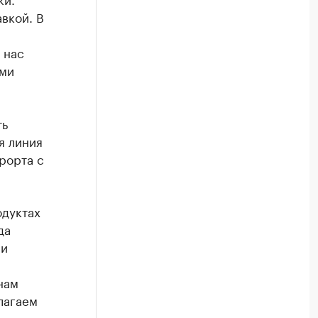
вкой. В
 нас
еми
ть
я линия
рорта с
одуктах
да
 и
нам
лагаем