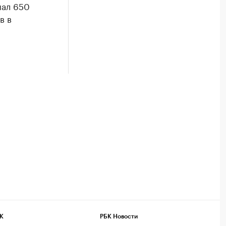
шал 650
в в
К
РБК Новости