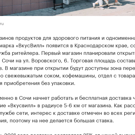
ru
зинов продуктов для здорового питания и одноименн
марка «ВкусВилл» появится в Краснодарском крае, 
жба ритейлера. Первый магазин планировали открыть
 Сочи на ул. Воровского, 6. Торговая площадь состав
в. В магазине при открытии будут доступны зона пере
со свежевыжатым соком, кофемашины, отдел с товара
я приобретения без упаковки.
нно в Сочи начнет работать и бесплатная доставка 
е «Вкусвилл» в радиусе 5-6 км от магазина. Как рас
лужбе сети, интерес к доставке отмечен во всех рег
ия, поэтому на нее делается большая ставка.
ь 2021 года доставка составляет 25% от нашей выруч