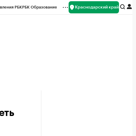
Краснодарский край
вления РБК
РБК Образование
редитные рейтинги
Франшизы
нсы
Рынок наличной валюты
еть