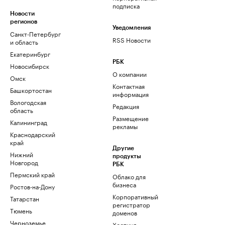
подписка
Новости
регионов
Уведомления
Санкт-Петербург
RSS Новости
и область
Екатеринбург
РБК
Новосибирск
О компании
Омск
Контактная
Башкортостан
информация
Вологодская
Редакция
область
Размещение
Калининград
рекламы
Краснодарский
край
Другие
Нижний
продукты
Новгород
РБК
Пермский край
Облако для
бизнеса
Ростов-на-Дону
Корпоративный
Татарстан
регистратор
Тюмень
доменов
Черноземье
Хостинг