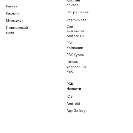
сайтов
Кавказ
Рег.решения
Карелия
Знакомства
Мурманск
Сайт
Приморский
знакомств
край
podbor.ru
РБК
Компании
РБК Курсы
Школа
управления
РБК
РБК
Новости
iOS
Android
AppGallery