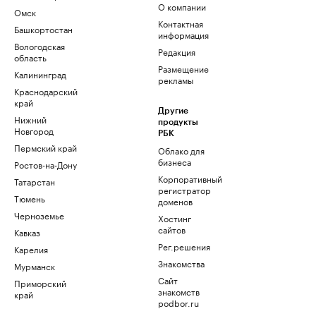
О компании
Омск
Контактная
Башкортостан
информация
Вологодская
Редакция
область
Размещение
Калининград
рекламы
Краснодарский
край
Другие
Нижний
продукты
Новгород
РБК
Пермский край
Облако для
бизнеса
Ростов-на-Дону
Корпоративный
Татарстан
регистратор
Тюмень
доменов
Черноземье
Хостинг
сайтов
Кавказ
Рег.решения
Карелия
Знакомства
Мурманск
Сайт
Приморский
знакомств
край
podbor.ru