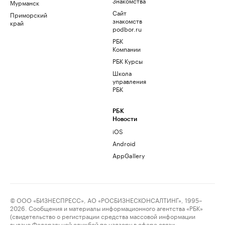
Знакомства
Мурманск
Сайт
Приморский
знакомств
край
podbor.ru
РБК
Компании
РБК Курсы
Школа
управления
РБК
РБК
Новости
iOS
Android
AppGallery
© ООО «БИЗНЕСПРЕСС», АО «РОСБИЗНЕСКОНСАЛТИНГ», 1995–
2026. Сообщения и материалы информационного агентства «РБК»
(свидетельство о регистрации средства массовой информации
выдано Федеральной службой по надзору в сфере связи,