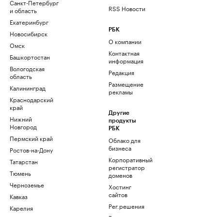
Санкт-Петербург
RSS Новости
и область
Екатеринбург
РБК
Новосибирск
О компании
Омск
Контактная
Башкортостан
информация
Вологодская
Редакция
область
Размещение
Калининград
рекламы
Краснодарский
край
Другие
Нижний
продукты
Новгород
РБК
Пермский край
Облако для
бизнеса
Ростов-на-Дону
Корпоративный
Татарстан
регистратор
Тюмень
доменов
Черноземье
Хостинг
сайтов
Кавказ
Рег.решения
Карелия