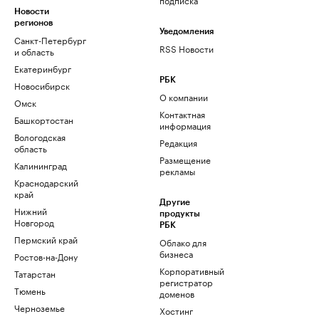
Новости
регионов
Уведомления
Санкт-Петербург
RSS Новости
и область
Екатеринбург
РБК
Новосибирск
О компании
Омск
Контактная
Башкортостан
информация
Вологодская
Редакция
область
Размещение
Калининград
рекламы
Краснодарский
край
Другие
Нижний
продукты
Новгород
РБК
Пермский край
Облако для
бизнеса
Ростов-на-Дону
Корпоративный
Татарстан
регистратор
Тюмень
доменов
Черноземье
Хостинг