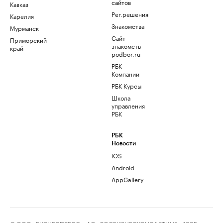
сайтов
Кавказ
Рег.решения
Карелия
Знакомства
Мурманск
Сайт
Приморский
знакомств
край
podbor.ru
РБК
Компании
РБК Курсы
Школа
управления
РБК
РБК
Новости
iOS
Android
AppGallery