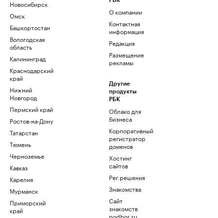
РБК
Новосибирск
О компании
Омск
Контактная
Башкортостан
информация
Вологодская
Редакция
область
Размещение
Калининград
рекламы
Краснодарский
край
Другие
Нижний
продукты
Новгород
РБК
Пермский край
Облако для
бизнеса
Ростов-на-Дону
Корпоративный
Татарстан
регистратор
Тюмень
доменов
Черноземье
Хостинг
сайтов
Кавказ
Рег.решения
Карелия
Знакомства
Мурманск
Сайт
Приморский
знакомств
край
podbor.ru