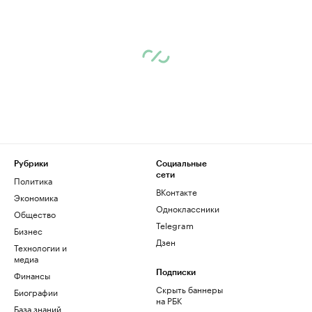
Рубрики
Социальные
сети
Политика
ВКонтакте
Экономика
Одноклассники
Общество
Telegram
Бизнес
Дзен
Технологии и
медиа
Финансы
Подписки
Скрыть баннеры
Биографии
на РБК
База знаний