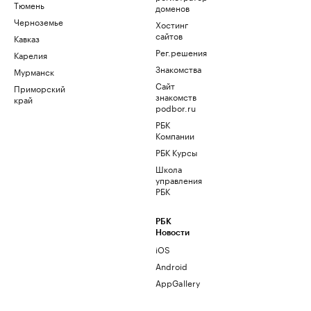
Тюмень
доменов
Черноземье
Хостинг
сайтов
Кавказ
Рег.решения
Карелия
Знакомства
Мурманск
Сайт
Приморский
знакомств
край
podbor.ru
РБК
Компании
РБК Курсы
Школа
управления
РБК
РБК
Новости
iOS
Android
AppGallery