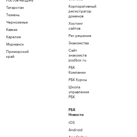
Корпоративный
Татарстан
регистратор
Тюмень
доменов
Черноземье
Хостинг
сайтов
Кавказ
Рег.решения
Карелия
Знакомства
Мурманск
Сайт
Приморский
знакомств
край
podbor.ru
РБК
Компании
РБК Курсы
Школа
управления
РБК
РБК
Новости
iOS
Android
AppGallery