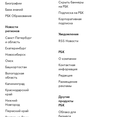
Скрыть баннеры
Биографии
на РБК
База знаний
Подписка на РБК
РБК Образование
Корпоративная
подписка
Новости
регионов
Уведомления
Санкт-Петербург
RSS Новости
и область
Екатеринбург
РБК
Новосибирск
О компании
Омск
Контактная
Башкортостан
информация
Вологодская
Редакция
область
Размещение
Калининград
рекламы
Краснодарский
край
Другие
Нижний
продукты
Новгород
РБК
Пермский край
Облако для
бизнеса
Ростов-на-Дону