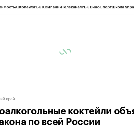
жимость
Autonews
РБК Компании
Телеканал
РБК Вино
Спорт
Школа упра
д
Стиль
Крипто
РБК Бизнес-среда
Дискуссионный клуб
Исследования
К
а контрагентов
Политика
Экономика
Бизнес
Технологии и медиа
Фина
ий край
оалкогольные коктейли объ
закона по всей России