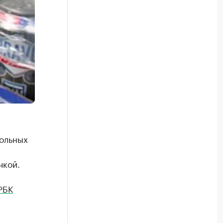
ольных
чкой.
РБК