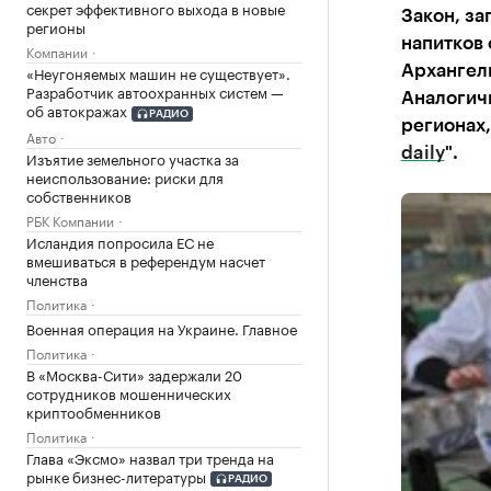
секрет эффективного выхода в новые
Закон, з
регионы
напитков 
Компании
«Неугоняемых машин не существует».
Архангел
Разработчик автоохранных систем —
Аналогичн
об автокражах
РАДИО
регионах,
Авто
daily
".
Изъятие земельного участка за
неиспользование: риски для
собственников
РБК Компании
Исландия попросила ЕС не
вмешиваться в референдум насчет
членства
Политика
Военная операция на Украине. Главное
Политика
В «Москва-Сити» задержали 20
сотрудников мошеннических
криптообменников
Политика
Глава «Эксмо» назвал три тренда на
рынке бизнес-литературы
РАДИО