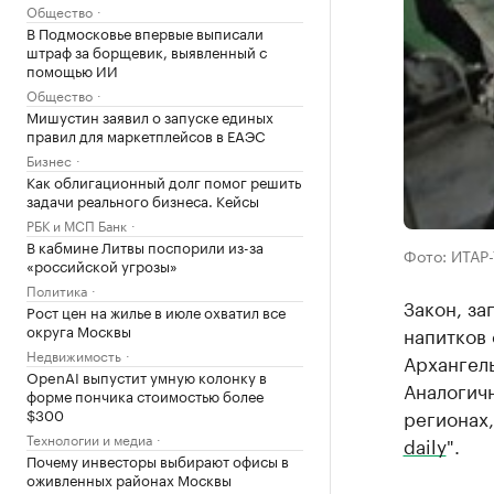
Общество
В Подмосковье впервые выписали
штраф за борщевик, выявленный с
помощью ИИ
Общество
Мишустин заявил о запуске единых
правил для маркетплейсов в ЕАЭС
Бизнес
Как облигационный долг помог решить
задачи реального бизнеса. Кейсы
РБК и МСП Банк
В кабмине Литвы поспорили из-за
Фото: ИТАР
«российской угрозы»
Политика
Закон, з
Рост цен на жилье в июле охватил все
округа Москвы
напитков
Недвижимость
Архангел
OpenAI выпустит умную колонку в
Аналогичн
форме пончика стоимостью более
регионах,
$300
Технологии и медиа
daily
".
Почему инвесторы выбирают офисы в
оживленных районах Москвы