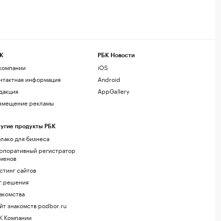
К
РБК Новости
компании
iOS
нтактная информация
Android
дакция
AppGallery
змещение рекламы
угие продукты РБК
лако для бизнеса
рпоративный регистратор
менов
стинг сайтов
г.решения
акомства
йт знакомств podbor.ru
К Компании