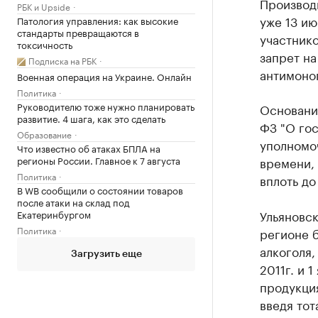
Производи
РБК и Upside
уже 13 ию
Патология управления: как высокие
стандарты превращаются в
участник
токсичность
запрет на
Подписка на РБК
антимоно
Военная операция на Украине. Онлайн
Политика
Руководителю тоже нужно планировать
Основание
развитие. 4 шага, как это сделать
ФЗ "О гос
Образование
уполномо
Что известно об атаках БПЛА на
времени, 
регионы России. Главное к 7 августа
Политика
вплоть до
В WB сообщили о состоянии товаров
после атаки на склад под
Ульяновск
Екатеринбургом
Политика
регионе 
алкоголя,
Загрузить еще
2011г. и 
продукция
введя тот