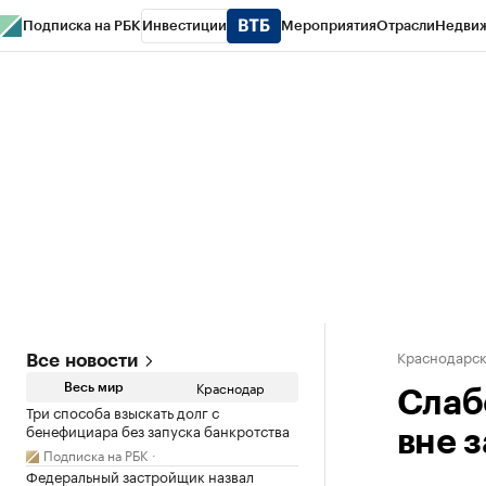
Подписка на РБК
Инвестиции
Мероприятия
Отрасли
Недви
РБК Курсы
РБК Life
Тренды
Визионеры
Национальные проекты
Горо
Газета
Спецпроекты СПб
Конференции СПб
Спецпроекты
Проверк
Краснодарск
Все новости
Краснодар
Весь мир
Слаб
Три способа взыскать долг с
бенефициара без запуска банкротства
вне 
Подписка на РБК
Федеральный застройщик назвал