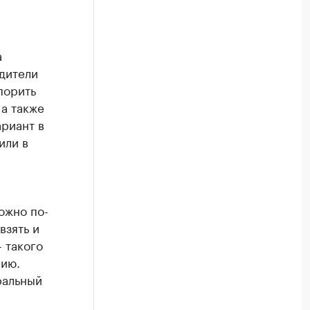
а
дители
порить
а также
риант в
или в
ожно по-
взять и
 такого
нию.
ральный