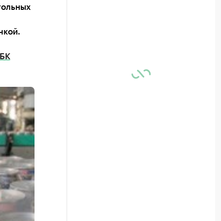
гольных
чкой.
БК