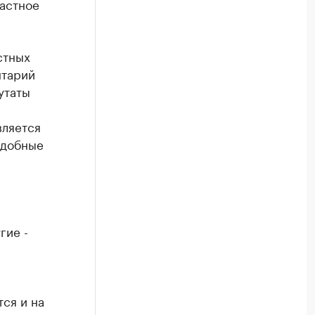
ластное
стных
нтарий
утаты
вляется
одобные
гие -
ся и на