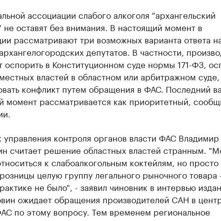
льной ассоциации слабого алкоголя "архангельский
 не оставят без внимания. В настоящий момент в
ции рассматривают три возможных варианта ответа н
рхангелогородских депутатов. В частности, произво
 оспорить в Конституционном суде нормы 171-ФЗ, ос
естных властей в областном или арбитражном суде, 
вать конфликт путем обращения в ФАС. Последний ва
й момент рассматривается как приоритетный, сообщ
ии.
к управления контроля органов власти ФАС Владимир
н считает решение областных властей странным. "М
тноситься к слабоалкогольным коктейлям, но просто 
 розницы целую группу легального рыночного товара -
рактике не было", - заявил чиновник в интервью изда
вин ожидает обращения производителей САН в цент
ФАС по этому вопросу. Тем временем региональное