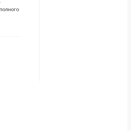
о
полного