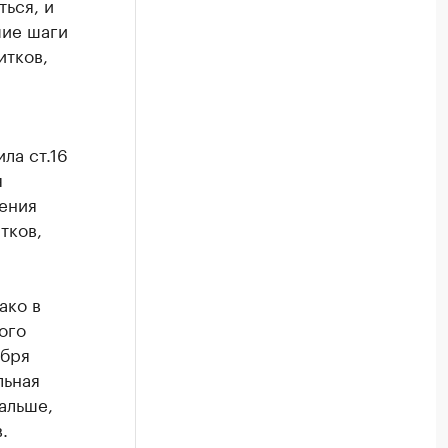
ься, и
шие шаги
итков,
ла ст.16
я
ения
тков,
ако в
ого
абря
льная
альше,
.