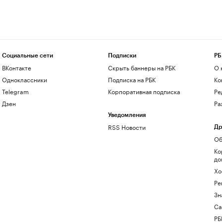
Социальные сети
Подписки
РБ
ВКонтакте
Скрыть баннеры на РБК
О 
Одноклассники
Подписка на РБК
Ко
Telegram
Корпоративная подписка
Ре
Дзен
Ра
Уведомления
RSS Новости
Др
Об
Ко
до
Хо
Ре
Зн
Са
РБ