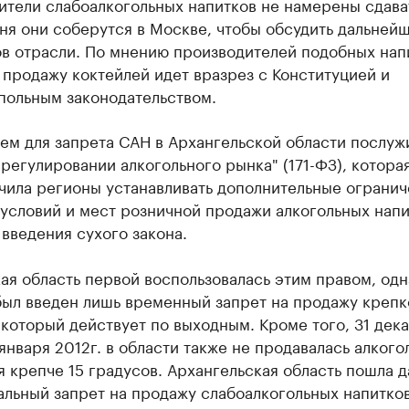
тели слабоалкогольных напитков не намерены сдават
ня они соберутся в Москве, чтобы обсудить дальней
ов отрасли. По мнению производителей подобных нап
 продажу коктейлей идет вразрез с Конституцией и
польным законодательством.
м для запрета САН в Архангельской области послужи
регулировании алкогольного рынка" (171-ФЗ), котора
чила регионы устанавливать дополнительные огранич
условий и мест розничной продажи алкогольных напи
 введения сухого закона.
ая область первой воспользовалась этим правом, одн
был введен лишь временный запрет на продажу крепк
 который действует по выходным. Кроме того, 31 дек
1 января 2012г. в области также не продавалась алкого
 крепче 15 градусов. Архангельская область пошла д
альный запрет на продажу слабоалкогольных напитков