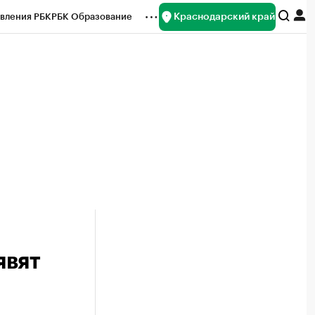
Краснодарский край
вления РБК
РБК Образование
редитные рейтинги
Франшизы
нсы
Рынок наличной валюты
явят