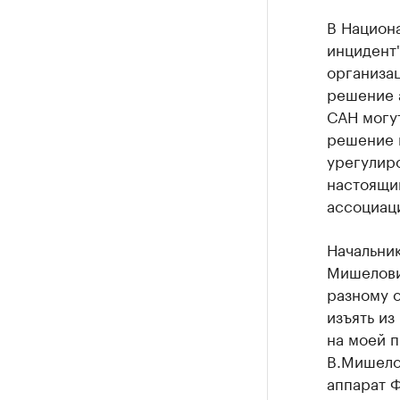
В Национа
инцидент"
организа
решение а
САН могут
решение м
урегулиро
настоящи
ассоциац
Начальни
Мишелови
разному о
изъять из
на моей п
В.Мишело
аппарат 