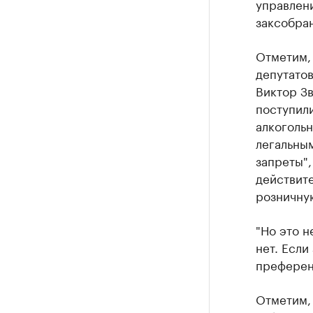
управлени
заксобра
Отметим, 
депутатов
Виктор Зв
поступили
алкоголь
легальным
запреты",
действите
розничну
"Но это н
нет. Если
преференц
Отметим, 