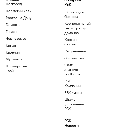
продукты
Новгород
РБК
Пермский край
Облако для
бизнеса
Ростов-на-Дону
Корпоративный
Татарстан
регистратор
Тюмень
доменов
Черноземье
Хостинг
сайтов
Кавказ
Рег.решения
Карелия
Знакомства
Мурманск
Сайт
Приморский
знакомств
край
podbor.ru
РБК
Компании
РБК Курсы
Школа
управления
РБК
РБК
Новости