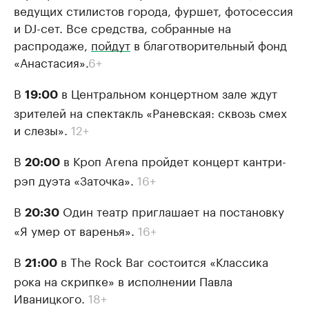
ведущих стилистов города, фуршет, фотосессия
и DJ-сет. Все средства, собранные на
распродаже,
пойдут
в благотворительный фонд
«Анастасия».
6+
В
в Центральном концертном зале ждут
19:00
зрителей на спектакль «Раневская: сквозь смех
и слезы».
12+
В
в Кроп Arena пройдет концерт кантри-
20:00
рэп дуэта «Заточка».
16+
В
Один театр приглашает на постановку
20:30
«Я умер от варенья».
16+
В
в The Rock Bar состоится «Классика
21:00
рока на скрипке» в исполнении Павла
Иваницкого.
18+