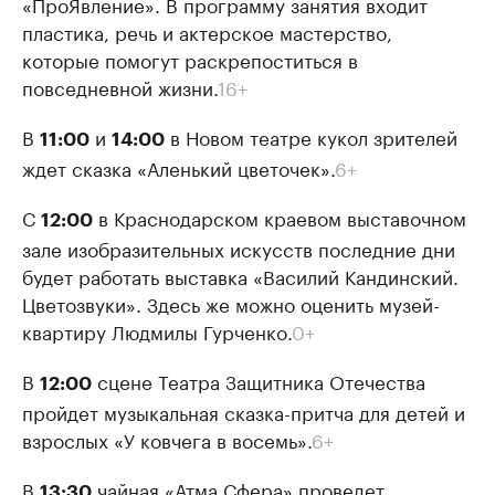
«ПроЯвление». В программу занятия входит
пластика, речь и актерское мастерство,
которые помогут раскрепоститься в
повседневной жизни.
16+
В
и
в Новом театре кукол зрителей
11:00
14:00
ждет сказка «Аленький цветочек».
6+
С
в Краснодарском краевом выставочном
12:00
зале изобразительных искусств последние дни
будет работать выставка «Василий Кандинский.
Цветозвуки». Здесь же можно оценить музей-
квартиру Людмилы Гурченко.
0+
В
сцене Театра Защитника Отечества
12:00
пройдет музыкальная сказка-притча для детей и
взрослых «У ковчега в восемь».
6+
В
чайная «Атма Сфера» проведет
13:30