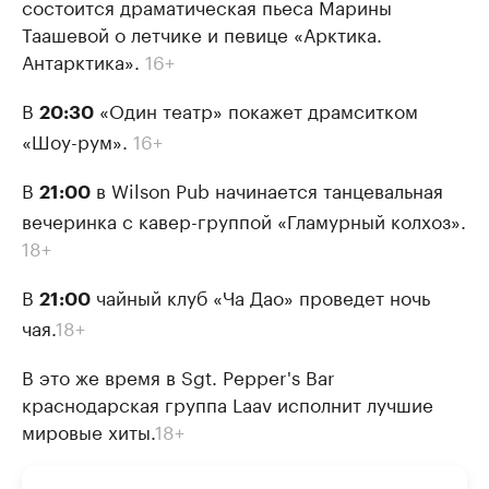
состоится драматическая пьеса Марины
Таашевой о летчике и певице «Арктика.
Антарктика».
16+
В
«Один театр» покажет драмситком
20:30
«Шоу-рум».
16+
В
в Wilson Pub начинается танцевальная
21:00
вечеринка с кавер-группой «Гламурный колхоз».
18+
В
чайный клуб «Ча Дао» проведет ночь
21:00
чая.
18+
В это же время в Sgt. Pepper's Bar
краснодарская группа Laav исполнит лучшие
мировые хиты.
18+