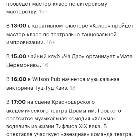
проведет мастер-класс по актерскому
мастерству.
16+
В
в креативном кластере «Колос» пройдет
13:00
мастер-класс по театрально-танцевальной
импровизации.
16+
В
чайный клуб «Ча Дао» организует «Мате
15:00
Церемонию».
16+
В
в Wilson Pub начнется музыкальная
16:00
викторина Туц-Туц Квиз.
18+
В
на сцене Краснодарского
17:00
академического театра Драмы им. Горького
состоится музыкальная комедия «Ханума» —
водевиль из жизни Тифлиса XIX века. В
спектакле участвует «звездная» команда театра.