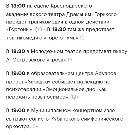
В
на сцене Краснодарского
13:00
академического театра Драмы им. Горького
пройдет трагикомедия в одном действии
«Горгоны». (
18+)
В
там же представят
18:30
трагикомедию «Горе от ума».
12+
В
в Молодежном театре представят пьесу
18:30
А. Островского «Гроза».
16+
В
в образовательном центре Advance
19:00
проект «Зарядка» собирает на лекцию по
психотерапии «Эмоциональное дно. Как
пережить невыносимое».
12+
В
в Муниципальном концертном зале
19:00
сыграют солисты Кубанского симфонического
оркестра.
6+