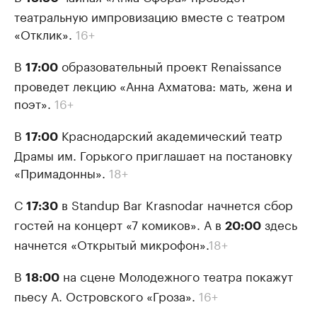
театральную импровизацию вместе с театром
«Отклик».
16+
В
образовательный проект Renaissance
17:00
проведет лекцию «Анна Ахматова: мать, жена и
поэт».
16+
В
Краснодарский академический театр
17:00
Драмы им. Горького приглашает на постановку
«Примадонны».
18+
С
в Standup Bar Krasnodar начнется сбор
17:30
гостей на концерт «7 комиков». А в
здесь
20:00
начнется «Открытый микрофон».
18+
В
на сцене Молодежного театра покажут
18:00
пьесу А. Островского «Гроза».
16+