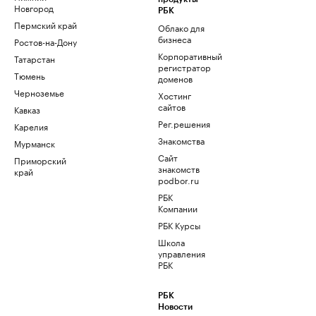
Новгород
РБК
Пермский край
Облако для
бизнеса
Ростов-на-Дону
Корпоративный
Татарстан
регистратор
Тюмень
доменов
Черноземье
Хостинг
сайтов
Кавказ
Рег.решения
Карелия
Знакомства
Мурманск
Сайт
Приморский
знакомств
край
podbor.ru
РБК
Компании
РБК Курсы
Школа
управления
РБК
РБК
Новости