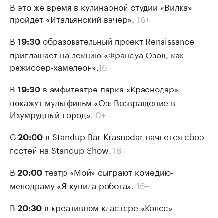
В это же время в кулинарной студии «Вилка»
пройдет «Итальянский вечер».
16+
В
образовательный проект Renaissance
19:30
приглашает на лекцию «Франсуа Озон, как
режиссер-хамелеон».
16+
В
в амфитеатре парка «Краснодар»
19:30
покажут мультфильм «Оз: Возвращение в
Изумрудный город»
. 0+
С
в Standup Bar Krasnodar начнется сбор
20:00
гостей на Standup Show.
18+
В
театр «Мой» сыграют комедию-
20:00
мелодраму «Я купила робота».
16+
В
в креативном кластере «Колос»
20:30