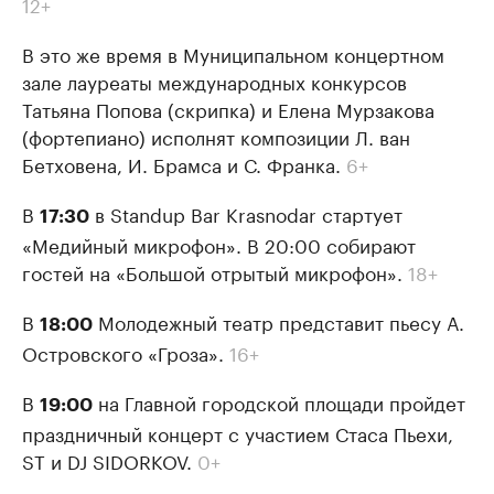
12+
В это же время в Муниципальном концертном
зале лауреаты международных конкурсов
Татьяна Попова (скрипка) и Елена Мурзакова
(фортепиано) исполнят композиции Л. ван
Бетховена, И. Брамса и С. Франка.
6+
В
в Standup Bar Krasnodar стартует
17:30
«Медийный микрофон». В 20:00 собирают
гостей на «Большой отрытый микрофон».
18+
В
Молодежный театр представит пьесу А.
18:00
Островского «Гроза».
16+
В
на Главной городской площади пройдет
19:00
праздничный концерт с участием Стаса Пьехи,
ST и DJ SIDORKOV.
0+