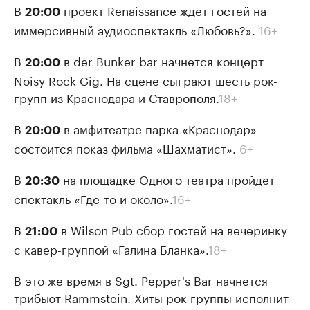
В
проект Renaissance ждет гостей на
20:00
иммерсивный аудиоспектакль «Любовь?».
16+
В
в der Bunker bar начнется концерт
20:00
Noisy Rock Gig. На сцене сыграют шесть рок-
групп из Краснодара и Ставрополя.
18+
В
в амфитеатре парка «Краснодар»
20:00
состоится показ фильма «Шахматист».
6+
В
на площадке Одного театра пройдет
20:30
спектакль «Где-то и около».
16+
В
в Wilson Pub сбор гостей на вечеринку
21:00
с кавер-группой «Галина Бланка».
18+
В это же время в Sgt. Pepper's Bar начнется
трибьют Rammstein. Хиты рок-группы исполнит