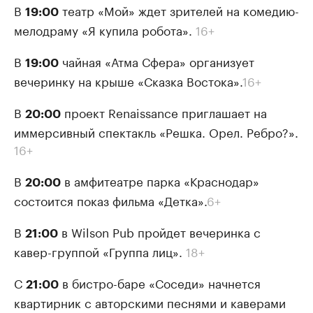
В
театр «Мой» ждет зрителей на комедию-
19:00
мелодраму «Я купила робота».
16+
В
чайная «Атма Сфера» организует
19:00
вечеринку на крыше «Сказка Востока».
16+
В
проект Renaissance приглашает на
20:00
иммерсивный спектакль «Решка. Орел. Ребро?».
16+
В
в амфитеатре парка «Краснодар»
20:00
состоится показ фильма «Детка».
6+
В
в Wilson Pub пройдет вечеринка с
21:00
кавер-группой «Группа лиц».
18+
С
в бистро-баре «Соседи» начнется
21:00
квартирник с авторскими песнями и каверами