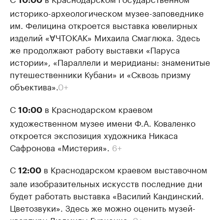
10:00
историко-археологическом музее-заповеднике
им. Фелицина откроется выставка ювелирных
изделий «∀ЧТОКАК» Михаила Смаглюка. Здесь
же продолжают работу выставки «Паруса
истории», «Параллели и меридианы: знаменитые
путешественники Кубани» и «Сквозь призму
объектива».
0+
С
в Краснодарском краевом
10:00
художественном музее имени Ф.А. Коваленко
откроется экспозиция художника Никаса
Сафронова «Мистерия».
6+
С
в Краснодарском краевом выставочном
12:00
зале изобразительных искусств последние дни
будет работать выставка «Василий Кандинский.
Цветозвуки». Здесь же можно оценить музей-
квартиру Людмилы Гурченко.
0+