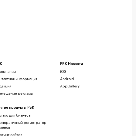
К
РБК Новости
компании
iOS
нтактная информация
Android
дакция
AppGallery
змещение рекламы
угие продукты РБК
лако для бизнеса
рпоративный регистратор
менов
стинг сайтов