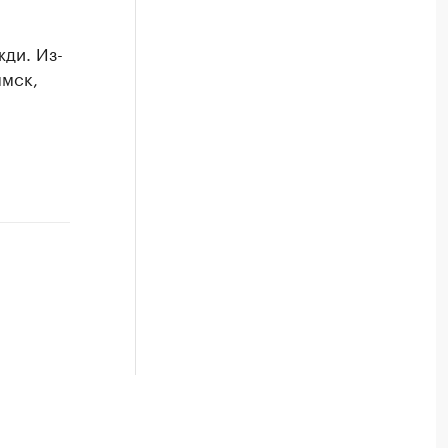
ди. Из-
ымск,