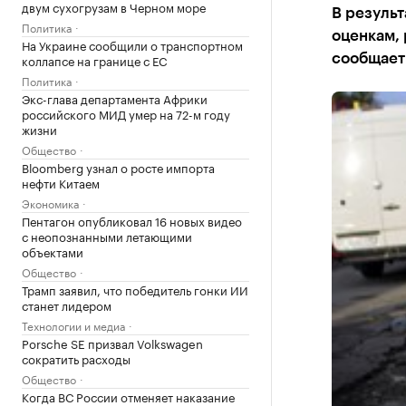
двум сухогрузам в Черном море
В результ
Политика
оценкам, 
На Украине сообщили о транспортном
коллапсе на границе с ЕС
сообщает
Политика
Экс-глава департамента Африки
российского МИД умер на 72-м году
жизни
Общество
Bloomberg узнал о росте импорта
нефти Китаем
Экономика
Пентагон опубликовал 16 новых видео
с неопознанными летающими
объектами
Общество
Трамп заявил, что победитель гонки ИИ
станет лидером
Технологии и медиа
Porsche SE призвал Volkswagen
сократить расходы
Общество
Когда ВС России отменяет наказание