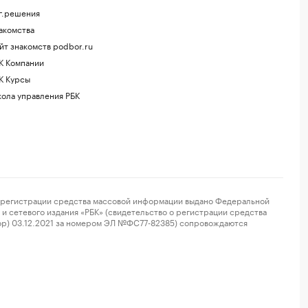
г.решения
акомства
йт знакомств podbor.ru
К Компании
К Курсы
ола управления РБК
регистрации средства массовой информации выдано Федеральной
и сетевого издания «РБК» (свидетельство о регистрации средства
ор) 03.12.2021 за номером ЭЛ №ФС77-82385) сопровождаются