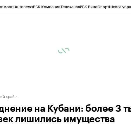
жимость
Autonews
РБК Компании
Телеканал
РБК Вино
Спорт
Школа упра
д
Стиль
Крипто
РБК Бизнес-среда
Дискуссионный клуб
Исследования
К
а контрагентов
Политика
Экономика
Бизнес
Технологии и медиа
Фина
ий край
днение на Кубани: более 3 т
век лишились имущества