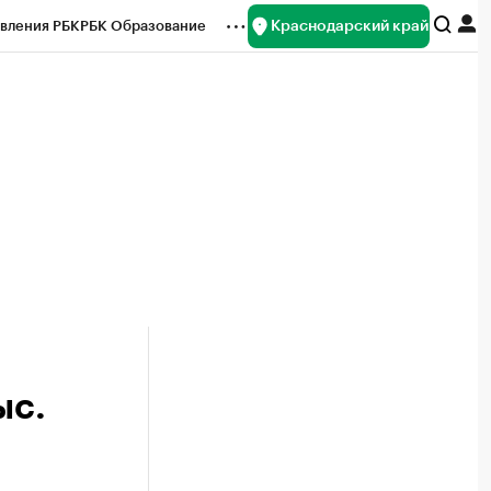
Краснодарский край
вления РБК
РБК Образование
редитные рейтинги
Франшизы
нсы
Рынок наличной валюты
ыс.