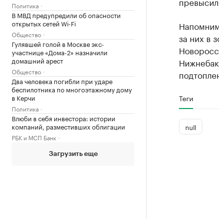
превысило
Политика
В МВД предупредили об опасности
открытых сетей Wi-Fi
Напомним,
Общество
за них в 
Гулявшей голой в Москве экс-
Новоросс
участнице «Дома-2» назначили
домашний арест
Нижнебак
Общество
подтоплен
Два человека погибли при ударе
беспилотника по многоэтажному дому
в Керчи
Теги
Политика
Влюби в себя инвестора: истории
компаний, разместивших облигации
null
РБК и МСП Банк
Загрузить еще