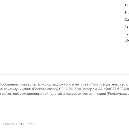
Ре
Зн
Са
РБ
РБ
Шк
ения и материалы информационного агентства «РБК» (свидетельство о 
овых коммуникаций (Роскомнадзор) 09.12.2015 за номером ИА №ФС77-63848) 
 связи, информационных технологий и массовых коммуникаций (Роскомнадз
нажмите Ctrl + Enter