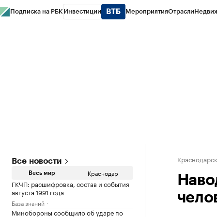
Подписка на РБК
Инвестиции
Мероприятия
Отрасли
Недви
РБК Курсы
РБК Life
Тренды
Визионеры
Национальные проекты
Горо
Газета
Спецпроекты СПб
Конференции СПб
Спецпроекты
Проверк
Краснодарск
Все новости
Краснодар
Весь мир
Наво
ГКЧП: расшифровка, состав и события
августа 1991 года
чело
База знаний
Минобороны сообщило об ударе по