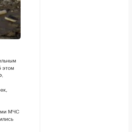
ельным
б этом
Ф.
ек,
ками МЧС
ились