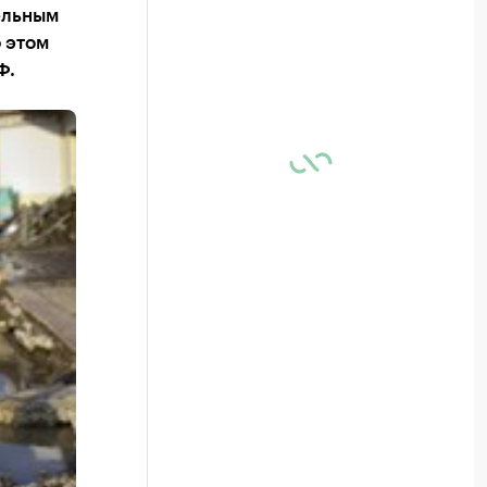
ельным
 этом
Ф.