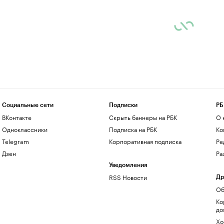
Социальные сети
Подписки
РБ
ВКонтакте
Скрыть баннеры на РБК
О 
Одноклассники
Подписка на РБК
Ко
Telegram
Корпоративная подписка
Ре
Дзен
Ра
Уведомления
RSS Новости
Др
Об
Ко
до
Хо