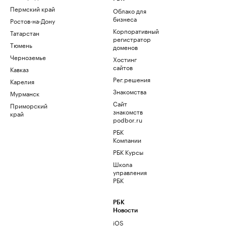
Пермский край
Облако для
бизнеса
Ростов-на-Дону
Корпоративный
Татарстан
регистратор
Тюмень
доменов
Черноземье
Хостинг
сайтов
Кавказ
Рег.решения
Карелия
Знакомства
Мурманск
Сайт
Приморский
знакомств
край
podbor.ru
РБК
Компании
РБК Курсы
Школа
управления
РБК
РБК
Новости
iOS