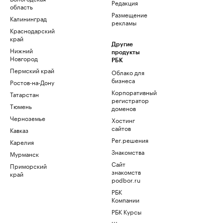
Редакция
область
Размещение
Калининград
рекламы
Краснодарский
край
Другие
Нижний
продукты
Новгород
РБК
Пермский край
Облако для
бизнеса
Ростов-на-Дону
Корпоративный
Татарстан
регистратор
Тюмень
доменов
Черноземье
Хостинг
сайтов
Кавказ
Рег.решения
Карелия
Знакомства
Мурманск
Сайт
Приморский
знакомств
край
podbor.ru
РБК
Компании
РБК Курсы