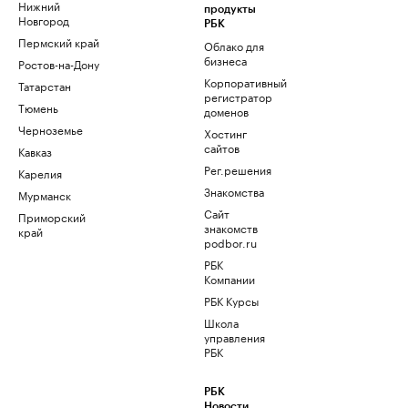
Нижний
продукты
Новгород
РБК
Пермский край
Облако для
бизнеса
Ростов-на-Дону
Корпоративный
Татарстан
регистратор
Тюмень
доменов
Черноземье
Хостинг
сайтов
Кавказ
Рег.решения
Карелия
Знакомства
Мурманск
Сайт
Приморский
знакомств
край
podbor.ru
РБК
Компании
РБК Курсы
Школа
управления
РБК
РБК
Новости