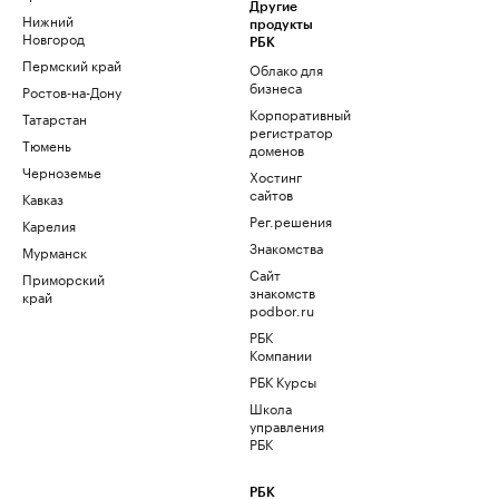
Другие
Нижний
продукты
Новгород
РБК
Пермский край
Облако для
бизнеса
Ростов-на-Дону
Корпоративный
Татарстан
регистратор
Тюмень
доменов
Черноземье
Хостинг
сайтов
Кавказ
Рег.решения
Карелия
Знакомства
Мурманск
Сайт
Приморский
знакомств
край
podbor.ru
РБК
Компании
РБК Курсы
Школа
управления
РБК
РБК