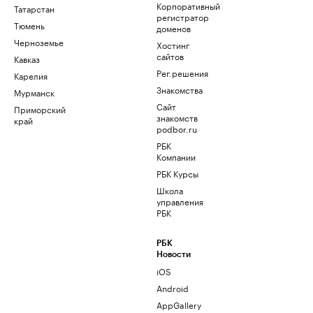
Корпоративный
Татарстан
регистратор
Тюмень
доменов
Черноземье
Хостинг
сайтов
Кавказ
Рег.решения
Карелия
Знакомства
Мурманск
Сайт
Приморский
знакомств
край
podbor.ru
РБК
Компании
РБК Курсы
Школа
управления
РБК
РБК
Новости
iOS
Android
AppGallery