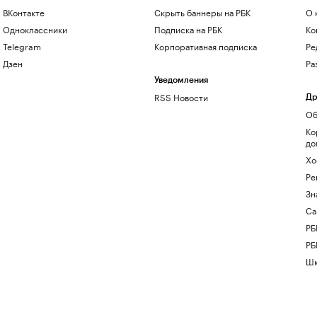
ВКонтакте
Скрыть баннеры на РБК
О 
Одноклассники
Подписка на РБК
Ко
Telegram
Корпоративная подписка
Ре
Дзен
Ра
Уведомления
RSS Новости
Др
Об
Ко
до
Хо
Ре
Зн
Са
РБ
РБ
Шк