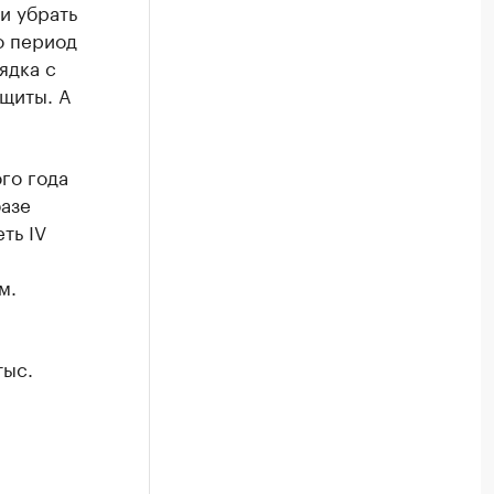
и убрать
о период
ядка с
щиты. А
го года
базе
ть IV
м.
тыс.