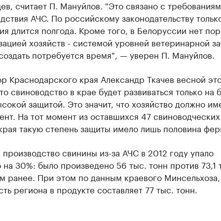
ев, считает П. Мануйлов. "Это связано с требованиям
дствия АЧС. По российскому законодательству тольк
я длится полгода. Кроме того, в Белоруссии нет пор
ацией хозяйств - системой уровней ветеринарной за
создать потребуется время", — уверен П. Мануйлов.
р Краснодарского края Александр Ткачев весной это
что свиноводство в крае будет развиваться только на 
сокой защитой. Это значит, что хозяйство должно име
нт. На тот момент из оставшихся 47 свиноводческих
края такую степень защиты имело лишь половина фер
 производство свинины из-за АЧС в 2012 году упало
на 30%: было произведено 56 тыс. тонн против 73,1 
м ранее. При этом по данным краевого Минсельхоза,
ть региона в продукте составляет 77 тыс. тонн.