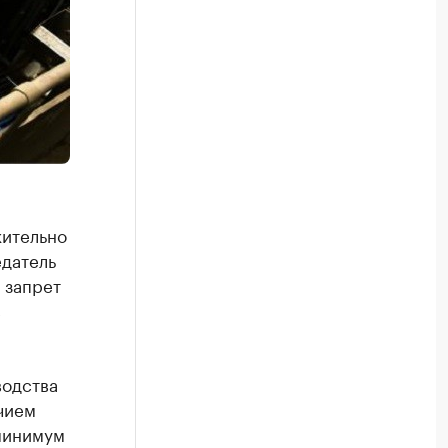
жительно
едатель
 запрет
с
водства
учием
минимум