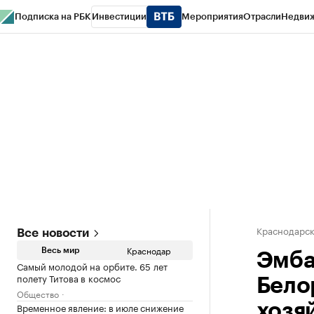
Подписка на РБК
Инвестиции
Мероприятия
Отрасли
Недви
РБК Курсы
РБК Life
Тренды
Визионеры
Национальные проекты
Горо
Газета
Спецпроекты СПб
Конференции СПб
Спецпроекты
Проверк
Краснодарск
Все новости
Краснодар
Весь мир
Эмба
Самый молодой на орбите. 65 лет
полету Титова в космос
Бело
Общество
Временное явление: в июле снижение
хозя