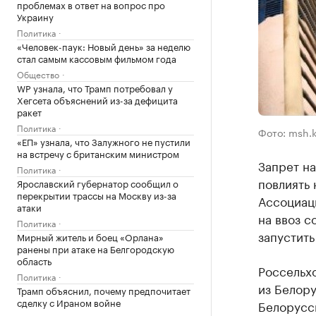
проблемах в ответ на вопрос про
Украину
Политика
«Человек-паук: Новый день» за неделю
стал самым кассовым фильмом года
Общество
WP узнала, что Трамп потребовал у
Хегсета объяснений из-за дефицита
ракет
Политика
Фото: msh.k
«ЕП» узнала, что Залужного не пустили
на встречу с британским министром
Запрет н
Политика
повлиять 
Ярославский губернатор сообщил о
перекрытии трассы на Москву из-за
Ассоциаци
атаки
на ввоз с
Политика
запустить
Мирный житель и боец «Орлана»
ранены при атаке на Белгородскую
область
Россельх
Политика
из Белору
Трамп объяснил, почему предпочитает
сделку с Ираном войне
Белорусс