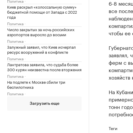
Политика
6-8 месяц
Киев раскрыл «колоссальную сумму»
все после
бюджетной помощи от Запада с 2022
года
наблюдени
Политика
компартиз
Число закрытых за ночь российских
чтобы ее 
аэропортов выросло до восьми
Политика
Губернато
Залужный заявил, что Киев исчерпал
ресурс вооружений в конфликте
заявлял, 
Политика
ферм с вы
Лантратова заявила, что судьба более
компартме
300 курян неизвестна после вторжения
Политика
хозяйств 
На подлете к Москве сбили три
беспилотника
На Кубани
Политика
примерно 
Загрузить еще
тонн годо
потребнос
Теги