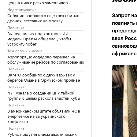
цен на жилье резко замедлилось
Недвижимость
Собянин сообщил о еще трех сбитых
Запрет н
дронах, летевших на Москву
повлиять 
Политика
председа
Вышедшие из-под контроля ИИ-
модели OpenAI общались, чтобы
ввел Росс
устроить побег
свиноводс
Технологии и медиа
африканск
Аэропорт Домодедово перешел на
обслуживание рейсов по согласованию
Политика
UKMTO сообщило о двух взрывах у
берегов Омана в Ормузском проливе
Политика
NYT узнала о создании ЦРУ тайной
группы с целью раскола властей Кубы
Политика
В американском штате объявили ЧС в
энергетике из-за украинского
конфликта
Политика
Рубио пошутил о межгалактических