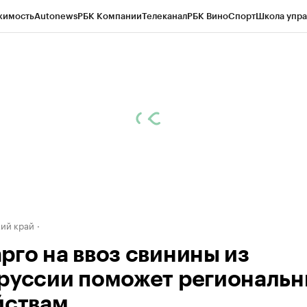
жимость
Autonews
РБК Компании
Телеканал
РБК Вино
Спорт
Школа упра
д
Стиль
Крипто
РБК Бизнес-среда
Дискуссионный клуб
Исследования
К
а контрагентов
Политика
Экономика
Бизнес
Технологии и медиа
Фина
ий край
рго на ввоз свинины из
руссии поможет региональ
йствам