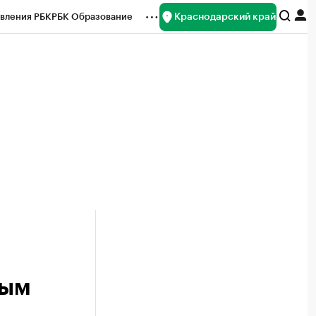
Краснодарский край
вления РБК
РБК Образование
редитные рейтинги
Франшизы
нсы
Рынок наличной валюты
ным