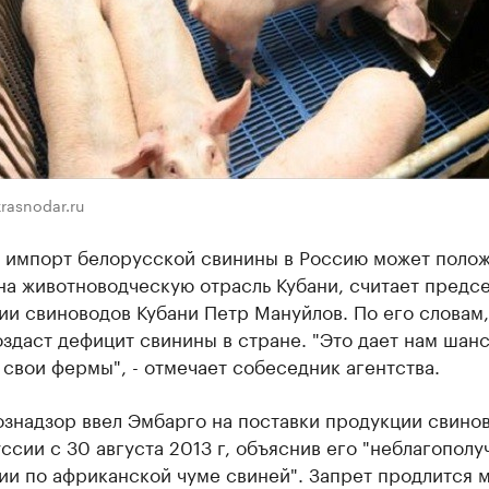
rasnodar.ru
а импорт белорусской свинины в Россию может поло
на животноводческую отрасль Кубани, считает предс
и свиноводов Кубани Петр Мануйлов. По его словам,
оздаст дефицит свинины в стране. "Это дает нам шан
 свои фермы", - отмечает собеседник агентства.
ознадзор ввел Эмбарго на поставки продукции свино
ссии с 30 августа 2013 г, объяснив его "неблагопол
ии по африканской чуме свиней". Запрет продлится 