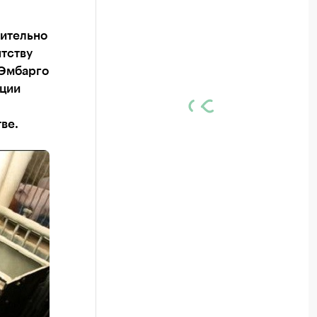
жительно
нтству
 Эмбарго
кции
ве.