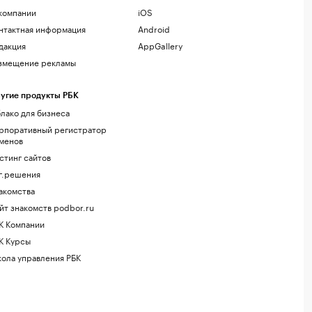
компании
iOS
нтактная информация
Android
дакция
AppGallery
змещение рекламы
угие продукты РБК
лако для бизнеса
рпоративный регистратор
менов
стинг сайтов
г.решения
акомства
йт знакомств podbor.ru
К Компании
К Курсы
ола управления РБК