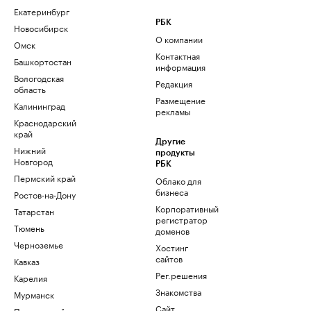
Екатеринбург
РБК
Новосибирск
О компании
Омск
Контактная
Башкортостан
информация
Вологодская
Редакция
область
Размещение
Калининград
рекламы
Краснодарский
край
Другие
Нижний
продукты
Новгород
РБК
Пермский край
Облако для
бизнеса
Ростов-на-Дону
Корпоративный
Татарстан
регистратор
Тюмень
доменов
Черноземье
Хостинг
сайтов
Кавказ
Рег.решения
Карелия
Знакомства
Мурманск
Сайт
Приморский