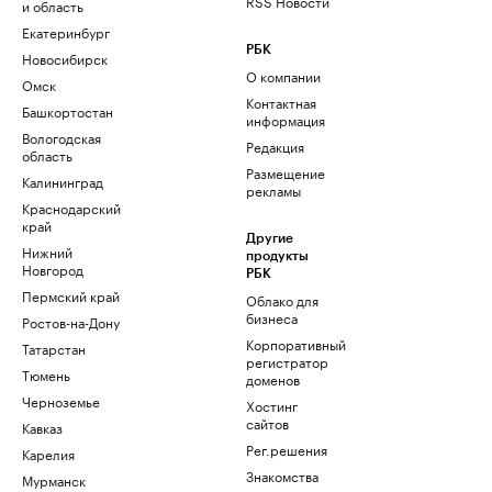
RSS Новости
и область
Екатеринбург
РБК
Новосибирск
О компании
Омск
Контактная
Башкортостан
информация
Вологодская
Редакция
область
Размещение
Калининград
рекламы
Краснодарский
край
Другие
Нижний
продукты
Новгород
РБК
Пермский край
Облако для
бизнеса
Ростов-на-Дону
Корпоративный
Татарстан
регистратор
Тюмень
доменов
Черноземье
Хостинг
сайтов
Кавказ
Рег.решения
Карелия
Знакомства
Мурманск