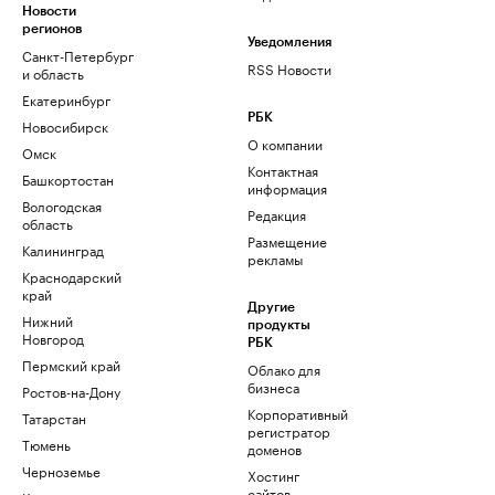
Новости
регионов
Уведомления
Санкт-Петербург
RSS Новости
и область
Екатеринбург
РБК
Новосибирск
О компании
Омск
Контактная
Башкортостан
информация
Вологодская
Редакция
область
Размещение
Калининград
рекламы
Краснодарский
край
Другие
Нижний
продукты
Новгород
РБК
Пермский край
Облако для
бизнеса
Ростов-на-Дону
Корпоративный
Татарстан
регистратор
Тюмень
доменов
Черноземье
Хостинг
сайтов