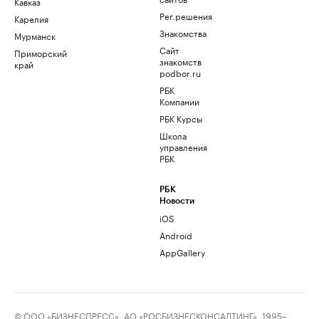
Кавказ
Рег.решения
Карелия
Знакомства
Мурманск
Сайт
Приморский
знакомств
край
podbor.ru
РБК
Компании
РБК Курсы
Школа
управления
РБК
РБК
Новости
iOS
Android
AppGallery
© ООО «БИЗНЕСПРЕСС», АО «РОСБИЗНЕСКОНСАЛТИНГ», 1995–