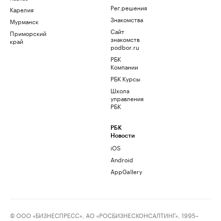
Рег.решения
Карелия
Знакомства
Мурманск
Сайт
Приморский
знакомств
край
podbor.ru
РБК
Компании
РБК Курсы
Школа
управления
РБК
РБК
Новости
iOS
Android
AppGallery
© ООО «БИЗНЕСПРЕСС», АО «РОСБИЗНЕСКОНСАЛТИНГ», 1995–