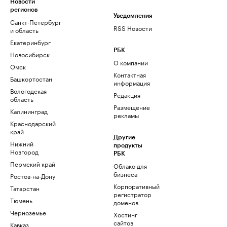
Новости
регионов
Уведомления
Санкт-Петербург
RSS Новости
и область
Екатеринбург
РБК
Новосибирск
О компании
Омск
Контактная
Башкортостан
информация
Вологодская
Редакция
область
Размещение
Калининград
рекламы
Краснодарский
край
Другие
Нижний
продукты
Новгород
РБК
Пермский край
Облако для
бизнеса
Ростов-на-Дону
Корпоративный
Татарстан
регистратор
Тюмень
доменов
Черноземье
Хостинг
сайтов
Кавказ