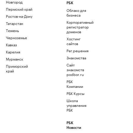
Новгород
РБК
Пермский край
Облако для
бизнеса
Ростов-на-Дону
Корпоративный
Татарстан
регистратор
Тюмень
доменов
Черноземье
Хостинг
сайтов
Кавказ
Рег.решения
Карелия
Знакомства
Мурманск
Сайт
Приморский
знакомств
край
podbor.ru
РБК
Компании
РБК Курсы
Школа
управления
РБК
РБК
Новости