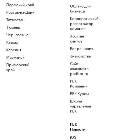
Пермский край
Облако для
бизнеса
Ростов-на-Дону
Корпоративный
Татарстан
регистратор
Тюмень
доменов
Черноземье
Хостинг
сайтов
Кавказ
Рег.решения
Карелия
Знакомства
Мурманск
Сайт
Приморский
знакомств
край
podbor.ru
РБК
Компании
РБК Курсы
Школа
управления
РБК
РБК
Новости
iOS