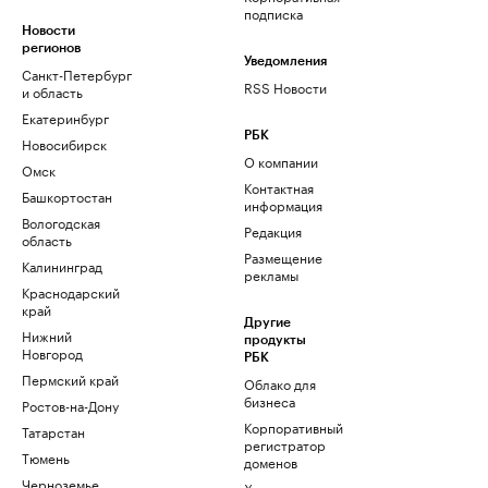
подписка
Новости
регионов
Уведомления
Санкт-Петербург
RSS Новости
и область
Екатеринбург
РБК
Новосибирск
О компании
Омск
Контактная
Башкортостан
информация
Вологодская
Редакция
область
Размещение
Калининград
рекламы
Краснодарский
край
Другие
Нижний
продукты
Новгород
РБК
Пермский край
Облако для
бизнеса
Ростов-на-Дону
Корпоративный
Татарстан
регистратор
Тюмень
доменов
Черноземье
Хостинг