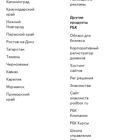
Калининград
рекламы
Краснодарский
край
Другие
Нижний
продукты
Новгород
РБК
Пермский край
Облако для
бизнеса
Ростов-на-Дону
Корпоративный
Татарстан
регистратор
Тюмень
доменов
Черноземье
Хостинг
сайтов
Кавказ
Рег.решения
Карелия
Знакомства
Мурманск
Сайт
Приморский
знакомств
край
podbor.ru
РБК
Компании
РБК Курсы
Школа
управления
РБК