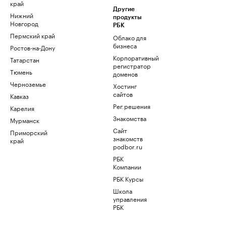
край
Другие
Нижний
продукты
Новгород
РБК
Пермский край
Облако для
бизнеса
Ростов-на-Дону
Корпоративный
Татарстан
регистратор
Тюмень
доменов
Черноземье
Хостинг
сайтов
Кавказ
Рег.решения
Карелия
Знакомства
Мурманск
Сайт
Приморский
знакомств
край
podbor.ru
РБК
Компании
РБК Курсы
Школа
управления
РБК