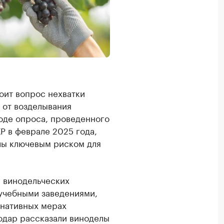
оит вопрос нехватки
я от возделывания
ходе опроса, проведенного
Р в феврале 2025 года,
лы ключевым риском для
а винодельческих
 учебными заведениями,
рнативных мерах
одар рассказали виноделы