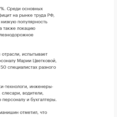
17%. Среди основных
ицит на рынке труда РФ,
 низкую популярность
а также локацию
елезнодорожное
я отрасли, испытывает
рсоналу Марии Цветковой,
150 специалистах разного
ки-технологи, инженеры-
 слесари, водители,
о персоналу и бухгалтеры.
манишин отметил, что