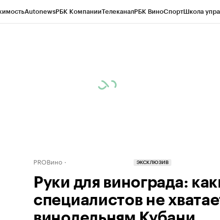
жимость
Autonews
РБК Компании
Телеканал
РБК Вино
Спорт
Школа упра
д
Стиль
Крипто
РБК Бизнес-среда
Дискуссионный клуб
Исследования
К
а контрагентов
Политика
Экономика
Бизнес
Технологии и медиа
Фина
PROВино
ЭКСКЛЮЗИВ
Руки для винограда: как
специалистов не хватае
винодельням Кубани