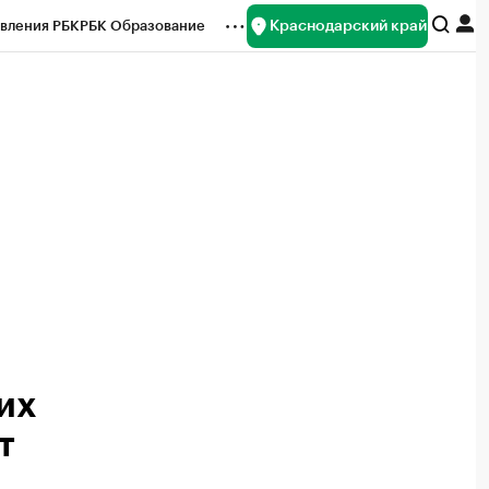
Краснодарский край
вления РБК
РБК Образование
редитные рейтинги
Франшизы
нсы
Рынок наличной валюты
их
т