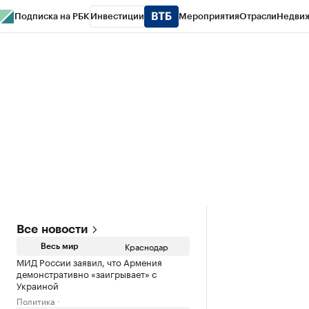
Подписка на РБК
Инвестиции
Мероприятия
Отрасли
Недви
РБК Курсы
РБК Life
Тренды
Визионеры
Национальные проекты
Горо
Газета
Спецпроекты СПб
Конференции СПб
Спецпроекты
Проверк
Все новости
Краснодар
Весь мир
МИД России заявил, что Армения
демонстративно «заигрывает» с
Украиной
Политика