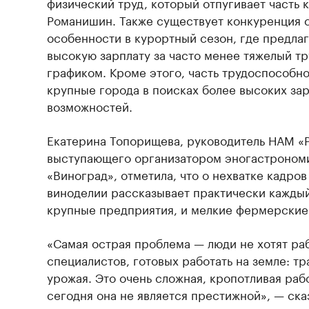
физический труд, который отпугивает часть к
Романишин. Также существует конкуренция с
особенности в курортный сезон, где предла
высокую зарплату за часто менее тяжелый т
графиком. Кроме этого, часть трудоспособно
крупные города в поисках более высоких за
возможностей.
Екатерина Топорищева, руководитель НАМ «Р
выступающего организатором эногастроном
«Виноград», отметила, что о нехватке кадров
виноделии рассказывает практически каждый
крупные предприятия, и мелкие фермерские 
«Самая острая проблема — люди не хотят раб
специалистов, готовых работать на земле: т
урожая. Это очень сложная, кропотливая рабо
сегодня она не является престижной», — ска