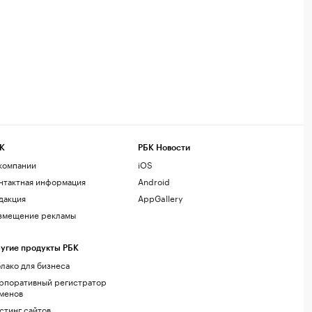
К
РБК Новости
компании
iOS
нтактная информация
Android
дакция
AppGallery
змещение рекламы
угие продукты РБК
лако для бизнеса
рпоративный регистратор
менов
стинг сайтов