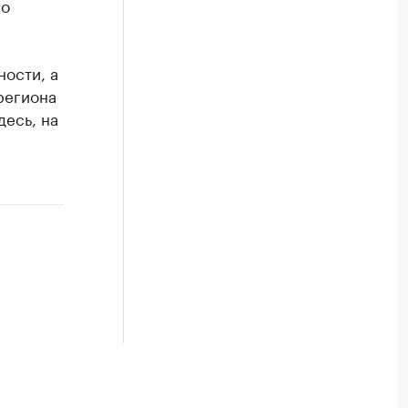
но
ости, а
региона
десь, на