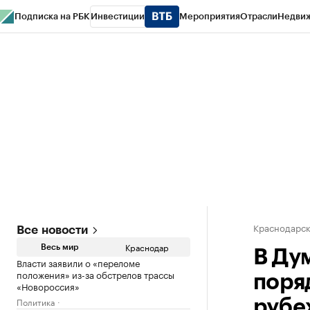
Подписка на РБК
Инвестиции
Мероприятия
Отрасли
Недви
РБК Курсы
РБК Life
Тренды
Визионеры
Национальные проекты
Горо
Газета
Спецпроекты СПб
Конференции СПб
Спецпроекты
Проверк
Краснодарск
Все новости
Краснодар
Весь мир
В Ду
Власти заявили о «переломе
положения» из-за обстрелов трассы
поря
«Новороссия»
Политика
рубе