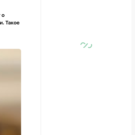
 о
. Такое