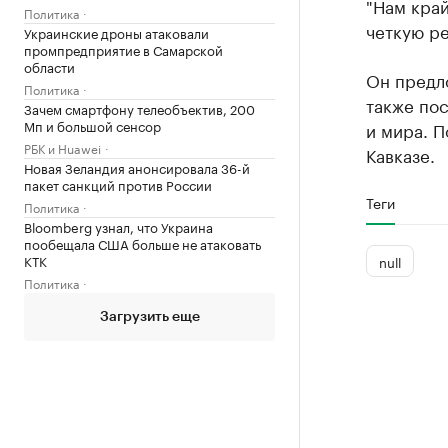
"Нам край
Политика
четкую ре
Украинские дроны атаковали
промпредприятие в Самарской
области
Он предло
Политика
также по
Зачем смартфону телеобъектив, 200
Мп и большой сенсор
и мира. П
РБК и Huawei
Кавказе.
Новая Зеландия анонсировала 36-й
пакет санкций против России
Теги
Политика
Bloomberg узнал, что Украина
пообещала США больше не атаковать
КТК
null
Политика
Загрузить еще