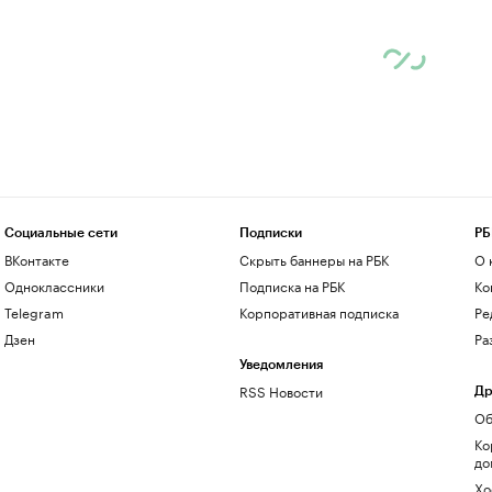
Социальные сети
Подписки
РБ
ВКонтакте
Скрыть баннеры на РБК
О 
Одноклассники
Подписка на РБК
Ко
Telegram
Корпоративная подписка
Ре
Дзен
Ра
Уведомления
RSS Новости
Др
Об
Ко
до
Хо