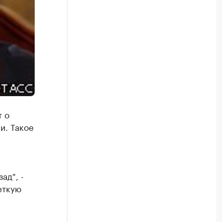
т о
и. Такое
ад", -
еткую