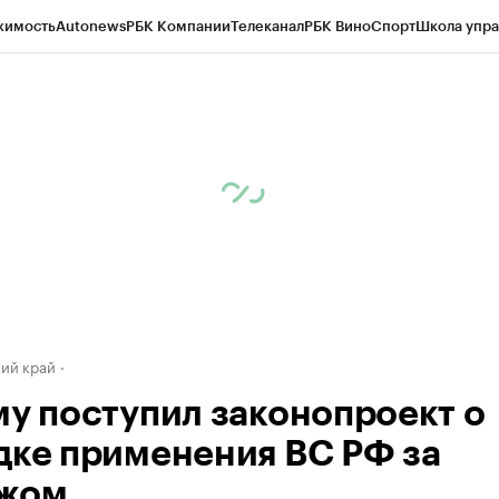
жимость
Autonews
РБК Компании
Телеканал
РБК Вино
Спорт
Школа упра
д
Стиль
Крипто
РБК Бизнес-среда
Дискуссионный клуб
Исследования
К
а контрагентов
Политика
Экономика
Бизнес
Технологии и медиа
Фина
ий край
му поступил законопроект о
дке применения ВС РФ за
жом