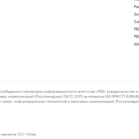
Ре
Зн
Са
РБ
РБ
Шк
ения и материалы информационного агентства «РБК» (свидетельство о 
овых коммуникаций (Роскомнадзор) 09.12.2015 за номером ИА №ФС77-63848) 
 связи, информационных технологий и массовых коммуникаций (Роскомнадз
нажмите Ctrl + Enter