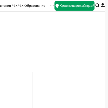
Краснодарский край
вления РБК
РБК Образование
редитные рейтинги
Франшизы
нсы
Рынок наличной валюты