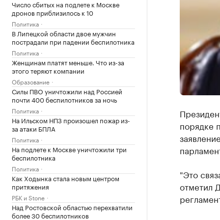
Число сбитых на подлете к Москве
дронов приблизилось к 10
Политика
В Липецкой области двое мужчин
пострадали при падении беспилотника
Политика
Женщинам платят меньше. Что из-за
этого теряют компании
Образование
Силы ПВО уничтожили над Россией
почти 400 беспилотников за ночь
Политика
Президен
На Ильском НПЗ произошел пожар из-
порядке 
за атаки БПЛА
заявление
Политика
парламент
На подлете к Москве уничтожили три
беспилотника
Политика
"Это связ
Как Ходынка стала новым центром
отметил Д
притяжения
регламен
РБК и Stone
Над Ростовской областью перехватили
более 30 беспилотников